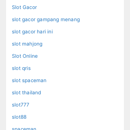
Slot Gacor
slot gacor gampang menang
slot gacor hari ini
slot mahjong
Slot Online
slot qris
slot spaceman
slot thailand
slot777
slot88
spaceman