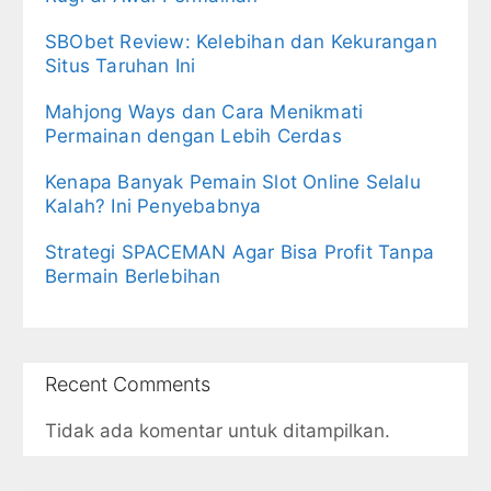
SBObet Review: Kelebihan dan Kekurangan
Situs Taruhan Ini
Mahjong Ways dan Cara Menikmati
Permainan dengan Lebih Cerdas
Kenapa Banyak Pemain Slot Online Selalu
Kalah? Ini Penyebabnya
Strategi SPACEMAN Agar Bisa Profit Tanpa
Bermain Berlebihan
Recent Comments
Tidak ada komentar untuk ditampilkan.