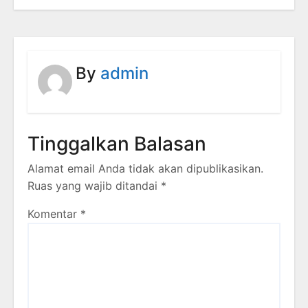
By
admin
Tinggalkan Balasan
Alamat email Anda tidak akan dipublikasikan.
Ruas yang wajib ditandai
*
Komentar
*