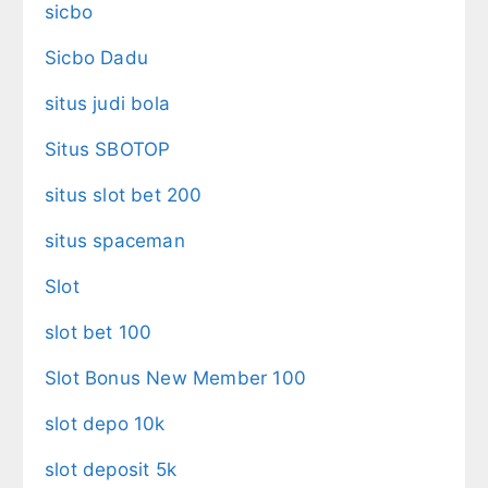
sicbo
Sicbo Dadu
situs judi bola
Situs SBOTOP
situs slot bet 200
situs spaceman
Slot
slot bet 100
Slot Bonus New Member 100
slot depo 10k
slot deposit 5k