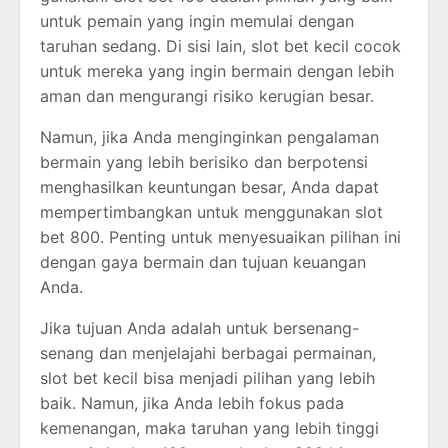
untuk pemain yang ingin memulai dengan
taruhan sedang. Di sisi lain, slot bet kecil cocok
untuk mereka yang ingin bermain dengan lebih
aman dan mengurangi risiko kerugian besar.
Namun, jika Anda menginginkan pengalaman
bermain yang lebih berisiko dan berpotensi
menghasilkan keuntungan besar, Anda dapat
mempertimbangkan untuk menggunakan slot
bet 800. Penting untuk menyesuaikan pilihan ini
dengan gaya bermain dan tujuan keuangan
Anda.
Jika tujuan Anda adalah untuk bersenang-
senang dan menjelajahi berbagai permainan,
slot bet kecil bisa menjadi pilihan yang lebih
baik. Namun, jika Anda lebih fokus pada
kemenangan, maka taruhan yang lebih tinggi