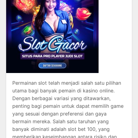
Permainan slot telah menjadi salah satu pilihan
utama bagi banyak pemain di kasino online.
Dengan berbagai variasi yang ditawarkan,
penting bagi pemain untuk dapat memilih game
yang sesuai dengan preferensi dan gaya
bermain mereka. Salah satu taruhan yang
banyak diminati adalah slot bet 100, yang
memberikan keseimbangan antara risiko dan