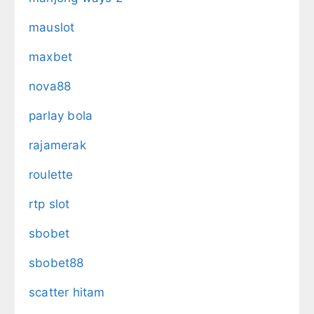
mauslot
maxbet
nova88
parlay bola
rajamerak
roulette
rtp slot
sbobet
sbobet88
scatter hitam