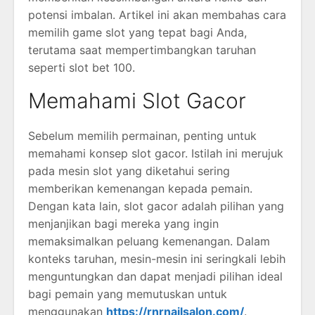
potensi imbalan. Artikel ini akan membahas cara
memilih game slot yang tepat bagi Anda,
terutama saat mempertimbangkan taruhan
seperti slot bet 100.
Memahami Slot Gacor
Sebelum memilih permainan, penting untuk
memahami konsep slot gacor. Istilah ini merujuk
pada mesin slot yang diketahui sering
memberikan kemenangan kepada pemain.
Dengan kata lain, slot gacor adalah pilihan yang
menjanjikan bagi mereka yang ingin
memaksimalkan peluang kemenangan. Dalam
konteks taruhan, mesin-mesin ini seringkali lebih
menguntungkan dan dapat menjadi pilihan ideal
bagi pemain yang memutuskan untuk
menggunakan
https://rnrnailsalon.com/
.