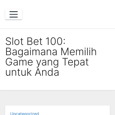
Skip
to
content
Slot Bet 100:
Bagaimana Memilih
Game yang Tepat
untuk Anda
Uncategorized