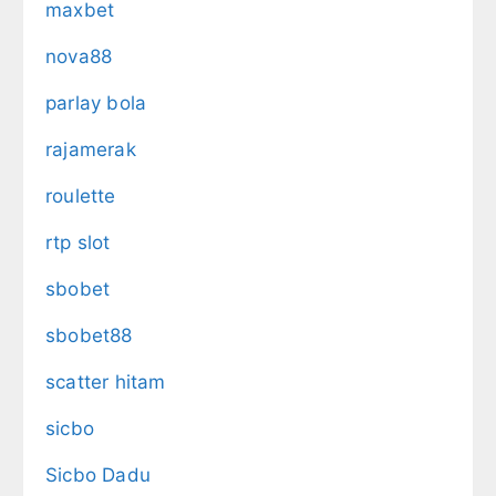
maxbet
nova88
parlay bola
rajamerak
roulette
rtp slot
sbobet
sbobet88
scatter hitam
sicbo
Sicbo Dadu