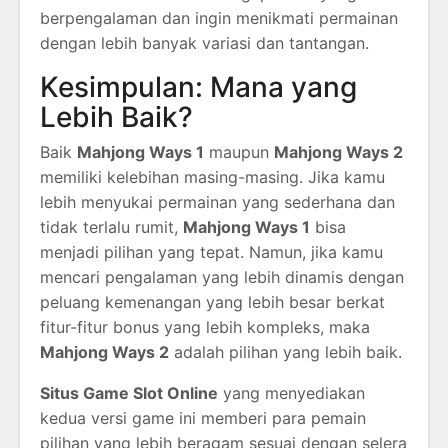
berpengalaman dan ingin menikmati permainan
dengan lebih banyak variasi dan tantangan.
Kesimpulan: Mana yang
Lebih Baik?
Baik
Mahjong Ways 1
maupun
Mahjong Ways 2
memiliki kelebihan masing-masing. Jika kamu
lebih menyukai permainan yang sederhana dan
tidak terlalu rumit,
Mahjong Ways 1
bisa
menjadi pilihan yang tepat. Namun, jika kamu
mencari pengalaman yang lebih dinamis dengan
peluang kemenangan yang lebih besar berkat
fitur-fitur bonus yang lebih kompleks, maka
Mahjong Ways 2
adalah pilihan yang lebih baik.
Situs Game Slot Online
yang menyediakan
kedua versi game ini memberi para pemain
pilihan yang lebih beragam sesuai dengan selera