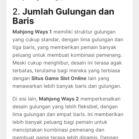
2.
Jumlah Gulungan dan
Baris
Mahjong Ways 1
memiliki struktur gulungan
yang cukup standar, dengan lima gulungan dan
tiga baris, yang memberikan pemain banyak
peluang untuk membuat kombinasi pemenang.
Meski cukup menghibur, desain ini terasa agak
terbatas, terutama bagi mereka yang terbiasa
dengan
Situs Game Slot Online
lain yang
menawarkan lebih banyak baris dan gulungan.
Di sisi lain,
Mahjong Ways 2
memperkenalkan
desain gulungan yang lebih fleksibel, dengan
lima gulungan dan empat baris. Ini memberikan
lebih banyak peluang bagi pemain untuk
menciptakan kombinasi pemenang dan
membuat game terasa lebih dinamis. Dengan