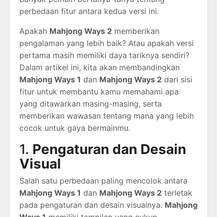
perbedaan fitur antara kedua versi ini.
Apakah
Mahjong Ways 2
memberikan
pengalaman yang lebih baik? Atau apakah versi
pertama masih memiliki daya tariknya sendiri?
Dalam artikel ini, kita akan membandingkan
Mahjong Ways 1
dan
Mahjong Ways 2
dari sisi
fitur untuk membantu kamu memahami apa
yang ditawarkan masing-masing, serta
memberikan wawasan tentang mana yang lebih
cocok untuk gaya bermainmu.
1.
Pengaturan dan Desain
Visual
Salah satu perbedaan paling mencolok antara
Mahjong Ways 1
dan
Mahjong Ways 2
terletak
pada pengaturan dan desain visualnya.
Mahjong