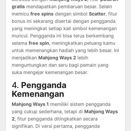
gratis
mendapatkan pembaruan besar. Selain
memicu
free spins
dengan simbol
Scatter
, fitur
bonus ini sekarang disertai dengan pengganda
yang meningkat setiap kali simbol kemenangan
muncul. Pengganda ini bisa terus berkembang
selama
free spin
, meningkatkan peluang kamu
untuk memenangkan hadiah yang lebih besar. Ini
menjadikan
Mahjong Ways 2
lebih
menguntungkan dan seru bagi pemain yang
suka mengejar kemenangan besar.
4.
Pengganda
Kemenangan
Mahjong Ways 1
memiliki sistem pengganda
yang cukup sederhana, tetapi di
Mahjong Ways
2
, fitur pengganda ditingkatkan secara
signifikan. Di versi pertama, pengganda