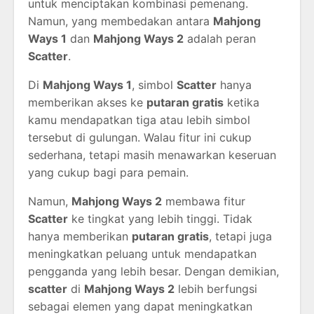
untuk menciptakan kombinasi pemenang.
Namun, yang membedakan antara
Mahjong
Ways 1
dan
Mahjong Ways 2
adalah peran
Scatter
.
Di
Mahjong Ways 1
, simbol
Scatter
hanya
memberikan akses ke
putaran gratis
ketika
kamu mendapatkan tiga atau lebih simbol
tersebut di gulungan. Walau fitur ini cukup
sederhana, tetapi masih menawarkan keseruan
yang cukup bagi para pemain.
Namun,
Mahjong Ways 2
membawa fitur
Scatter
ke tingkat yang lebih tinggi. Tidak
hanya memberikan
putaran gratis
, tetapi juga
meningkatkan peluang untuk mendapatkan
pengganda yang lebih besar. Dengan demikian,
scatter
di
Mahjong Ways 2
lebih berfungsi
sebagai elemen yang dapat meningkatkan