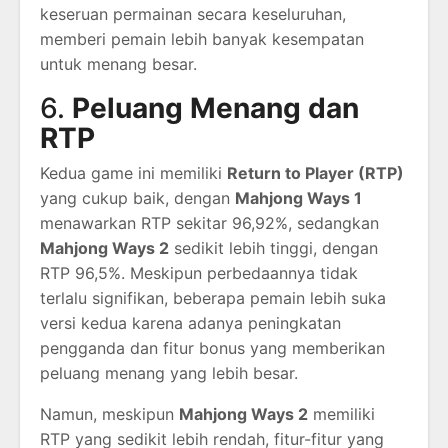
keseruan permainan secara keseluruhan,
memberi pemain lebih banyak kesempatan
untuk menang besar.
6.
Peluang Menang dan
RTP
Kedua game ini memiliki
Return to Player (RTP)
yang cukup baik, dengan
Mahjong Ways 1
menawarkan RTP sekitar 96,92%, sedangkan
Mahjong Ways 2
sedikit lebih tinggi, dengan
RTP 96,5%. Meskipun perbedaannya tidak
terlalu signifikan, beberapa pemain lebih suka
versi kedua karena adanya peningkatan
pengganda dan fitur bonus yang memberikan
peluang menang yang lebih besar.
Namun, meskipun
Mahjong Ways 2
memiliki
RTP yang sedikit lebih rendah, fitur-fitur yang