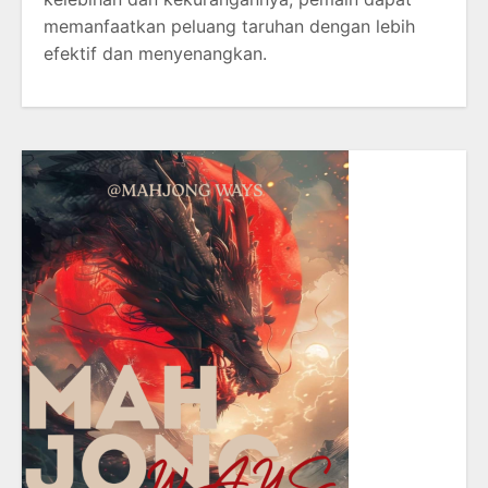
memanfaatkan peluang taruhan dengan lebih
efektif dan menyenangkan.