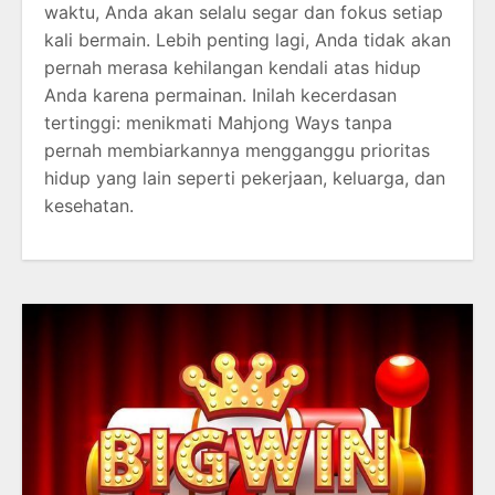
waktu, Anda akan selalu segar dan fokus setiap
kali bermain. Lebih penting lagi, Anda tidak akan
pernah merasa kehilangan kendali atas hidup
Anda karena permainan. Inilah kecerdasan
tertinggi: menikmati Mahjong Ways tanpa
pernah membiarkannya mengganggu prioritas
hidup yang lain seperti pekerjaan, keluarga, dan
kesehatan.