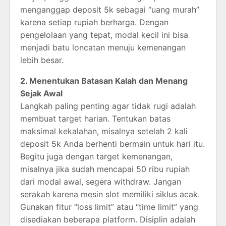
menganggap deposit 5k sebagai “uang murah”
karena setiap rupiah berharga. Dengan
pengelolaan yang tepat, modal kecil ini bisa
menjadi batu loncatan menuju kemenangan
lebih besar.
2. Menentukan Batasan Kalah dan Menang
Sejak Awal
Langkah paling penting agar tidak rugi adalah
membuat target harian. Tentukan batas
maksimal kekalahan, misalnya setelah 2 kali
deposit 5k Anda berhenti bermain untuk hari itu.
Begitu juga dengan target kemenangan,
misalnya jika sudah mencapai 50 ribu rupiah
dari modal awal, segera withdraw. Jangan
serakah karena mesin slot memiliki siklus acak.
Gunakan fitur “loss limit” atau “time limit” yang
disediakan beberapa platform. Disiplin adalah