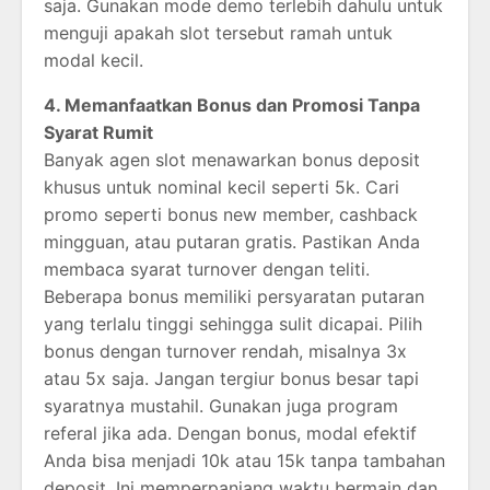
saja. Gunakan mode demo terlebih dahulu untuk
menguji apakah slot tersebut ramah untuk
modal kecil.
4. Memanfaatkan Bonus dan Promosi Tanpa
Syarat Rumit
Banyak agen slot menawarkan bonus deposit
khusus untuk nominal kecil seperti 5k. Cari
promo seperti bonus new member, cashback
mingguan, atau putaran gratis. Pastikan Anda
membaca syarat turnover dengan teliti.
Beberapa bonus memiliki persyaratan putaran
yang terlalu tinggi sehingga sulit dicapai. Pilih
bonus dengan turnover rendah, misalnya 3x
atau 5x saja. Jangan tergiur bonus besar tapi
syaratnya mustahil. Gunakan juga program
referal jika ada. Dengan bonus, modal efektif
Anda bisa menjadi 10k atau 15k tanpa tambahan
deposit. Ini memperpanjang waktu bermain dan