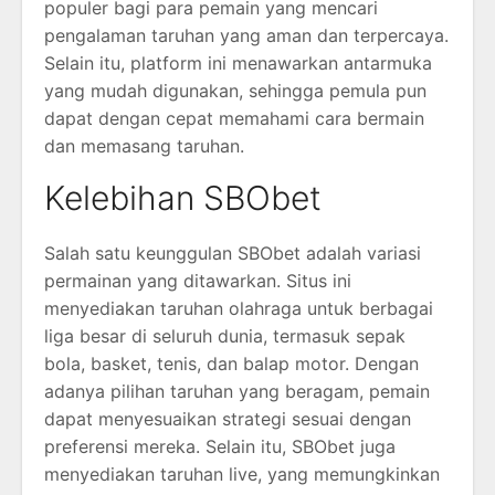
populer bagi para pemain yang mencari
pengalaman taruhan yang aman dan terpercaya.
Selain itu, platform ini menawarkan antarmuka
yang mudah digunakan, sehingga pemula pun
dapat dengan cepat memahami cara bermain
dan memasang taruhan.
Kelebihan SBObet
Salah satu keunggulan SBObet adalah variasi
permainan yang ditawarkan. Situs ini
menyediakan taruhan olahraga untuk berbagai
liga besar di seluruh dunia, termasuk sepak
bola, basket, tenis, dan balap motor. Dengan
adanya pilihan taruhan yang beragam, pemain
dapat menyesuaikan strategi sesuai dengan
preferensi mereka. Selain itu, SBObet juga
menyediakan taruhan live, yang memungkinkan