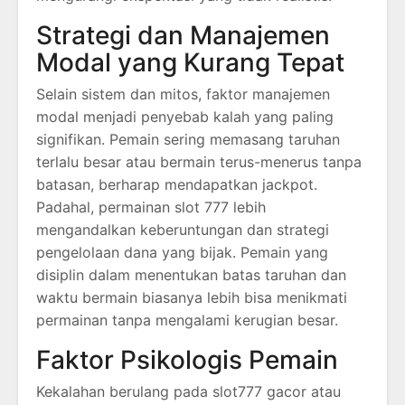
Strategi dan Manajemen
Modal yang Kurang Tepat
Selain sistem dan mitos, faktor manajemen
modal menjadi penyebab kalah yang paling
signifikan. Pemain sering memasang taruhan
terlalu besar atau bermain terus-menerus tanpa
batasan, berharap mendapatkan jackpot.
Padahal, permainan slot 777 lebih
mengandalkan keberuntungan dan strategi
pengelolaan dana yang bijak. Pemain yang
disiplin dalam menentukan batas taruhan dan
waktu bermain biasanya lebih bisa menikmati
permainan tanpa mengalami kerugian besar.
Faktor Psikologis Pemain
Kekalahan berulang pada slot777 gacor atau