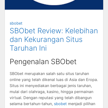
sbobet
SBObet Review: Kelebihan
dan Kekurangan Situs
Taruhan Ini
Pengenalan SBObet
SBObet merupakan salah satu situs taruhan
online yang telah dikenal luas di Asia dan Eropa.
Situs ini menyediakan berbagai jenis taruhan,
mulai dari olahraga, kasino, hingga permainan
virtual. Dengan reputasi yang telah dibangun
selama bertahun-tahun,
sbobet
menjadi pilihan