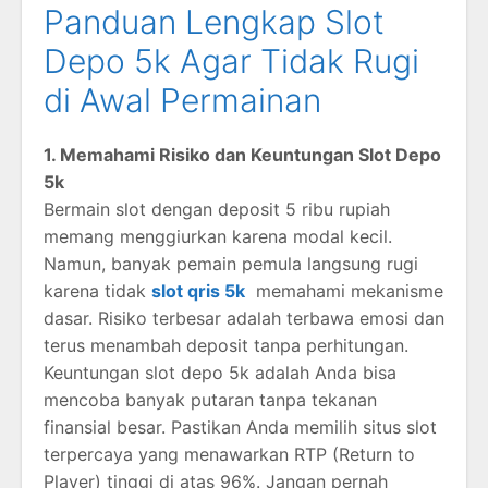
Panduan Lengkap Slot
Depo 5k Agar Tidak Rugi
di Awal Permainan
1. Memahami Risiko dan Keuntungan Slot Depo
5k
Bermain slot dengan deposit 5 ribu rupiah
memang menggiurkan karena modal kecil.
Namun, banyak pemain pemula langsung rugi
karena tidak
slot qris 5k
memahami mekanisme
dasar. Risiko terbesar adalah terbawa emosi dan
terus menambah deposit tanpa perhitungan.
Keuntungan slot depo 5k adalah Anda bisa
mencoba banyak putaran tanpa tekanan
finansial besar. Pastikan Anda memilih situs slot
terpercaya yang menawarkan RTP (Return to
Player) tinggi di atas 96%. Jangan pernah