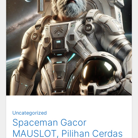
Uncategorized
Spaceman Gacor
MAUSLOT, Pilihan Cerdas