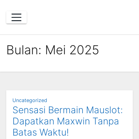
Skip
to
content
Bulan:
Mei 2025
Uncategorized
Sensasi Bermain Mauslot:
Dapatkan Maxwin Tanpa
Batas Waktu!