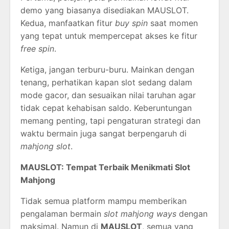
demo yang biasanya disediakan MAUSLOT.
Kedua, manfaatkan fitur
buy spin
saat momen
yang tepat untuk mempercepat akses ke fitur
free spin
.
Ketiga, jangan terburu-buru. Mainkan dengan
tenang, perhatikan kapan slot sedang dalam
mode gacor, dan sesuaikan nilai taruhan agar
tidak cepat kehabisan saldo. Keberuntungan
memang penting, tapi pengaturan strategi dan
waktu bermain juga sangat berpengaruh di
mahjong slot
.
MAUSLOT: Tempat Terbaik Menikmati Slot
Mahjong
Tidak semua platform mampu memberikan
pengalaman bermain
slot mahjong ways
dengan
maksimal. Namun di
MAUSLOT
, semua yang