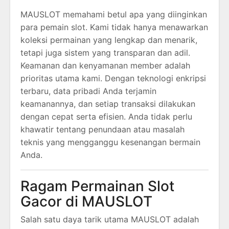
MAUSLOT memahami betul apa yang diinginkan
para pemain slot. Kami tidak hanya menawarkan
koleksi permainan yang lengkap dan menarik,
tetapi juga sistem yang transparan dan adil.
Keamanan dan kenyamanan member adalah
prioritas utama kami. Dengan teknologi enkripsi
terbaru, data pribadi Anda terjamin
keamanannya, dan setiap transaksi dilakukan
dengan cepat serta efisien. Anda tidak perlu
khawatir tentang penundaan atau masalah
teknis yang mengganggu kesenangan bermain
Anda.
Ragam Permainan Slot
Gacor di MAUSLOT
Salah satu daya tarik utama MAUSLOT adalah