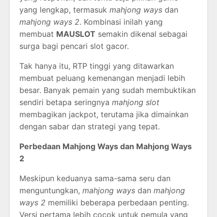
yang lengkap, termasuk
mahjong ways
dan
mahjong ways 2
. Kombinasi inilah yang
membuat
MAUSLOT
semakin dikenal sebagai
surga bagi pencari slot gacor.
Tak hanya itu, RTP tinggi yang ditawarkan
membuat peluang kemenangan menjadi lebih
besar. Banyak pemain yang sudah membuktikan
sendiri betapa seringnya
mahjong slot
membagikan jackpot, terutama jika dimainkan
dengan sabar dan strategi yang tepat.
Perbedaan Mahjong Ways dan Mahjong Ways
2
Meskipun keduanya sama-sama seru dan
menguntungkan,
mahjong ways
dan
mahjong
ways 2
memiliki beberapa perbedaan penting.
Versi pertama lebih cocok untuk pemula yang