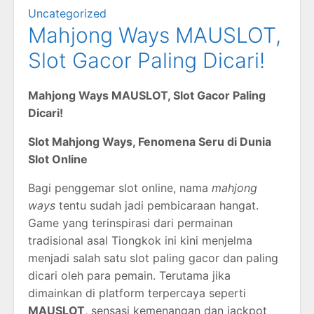
Uncategorized
Mahjong Ways MAUSLOT,
Slot Gacor Paling Dicari!
Mahjong Ways MAUSLOT, Slot Gacor Paling
Dicari!
Slot Mahjong Ways, Fenomena Seru di Dunia
Slot Online
Bagi penggemar slot online, nama
mahjong
ways
tentu sudah jadi pembicaraan hangat.
Game yang terinspirasi dari permainan
tradisional asal Tiongkok ini kini menjelma
menjadi salah satu slot paling gacor dan paling
dicari oleh para pemain. Terutama jika
dimainkan di platform terpercaya seperti
MAUSLOT
, sensasi kemenangan dan jackpot