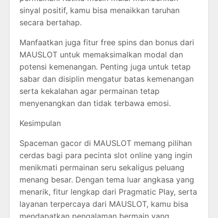
sinyal positif, kamu bisa menaikkan taruhan
secara bertahap.
Manfaatkan juga fitur free spins dan bonus dari
MAUSLOT untuk memaksimalkan modal dan
potensi kemenangan. Penting juga untuk tetap
sabar dan disiplin mengatur batas kemenangan
serta kekalahan agar permainan tetap
menyenangkan dan tidak terbawa emosi.
Kesimpulan
Spaceman gacor di MAUSLOT memang pilihan
cerdas bagi para pecinta slot online yang ingin
menikmati permainan seru sekaligus peluang
menang besar. Dengan tema luar angkasa yang
menarik, fitur lengkap dari Pragmatic Play, serta
layanan terpercaya dari MAUSLOT, kamu bisa
mendapatkan pengalaman bermain yang