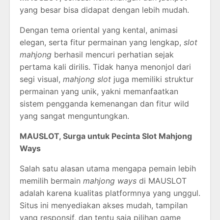
yang besar bisa didapat dengan lebih mudah.
Dengan tema oriental yang kental, animasi
elegan, serta fitur permainan yang lengkap,
slot
mahjong
berhasil mencuri perhatian sejak
pertama kali dirilis. Tidak hanya menonjol dari
segi visual,
mahjong slot
juga memiliki struktur
permainan yang unik, yakni memanfaatkan
sistem pengganda kemenangan dan fitur wild
yang sangat menguntungkan.
MAUSLOT, Surga untuk Pecinta Slot Mahjong
Ways
Salah satu alasan utama mengapa pemain lebih
memilih bermain
mahjong ways
di MAUSLOT
adalah karena kualitas platformnya yang unggul.
Situs ini menyediakan akses mudah, tampilan
yang responsif, dan tentu saja pilihan game