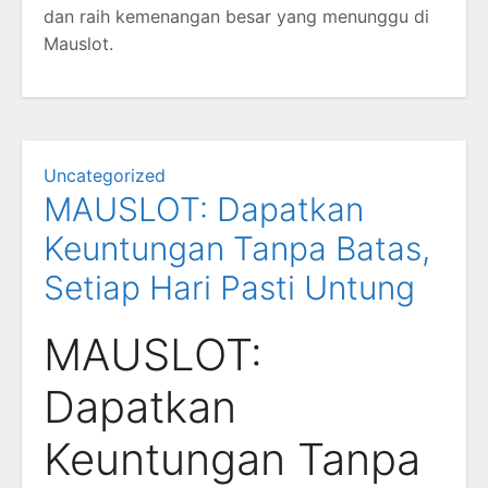
dan raih kemenangan besar yang menunggu di
Mauslot.
Uncategorized
MAUSLOT: Dapatkan
Keuntungan Tanpa Batas,
Setiap Hari Pasti Untung
MAUSLOT:
Dapatkan
Keuntungan Tanpa