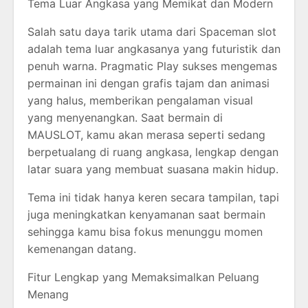
Tema Luar Angkasa yang Memikat dan Modern
Salah satu daya tarik utama dari Spaceman slot
adalah tema luar angkasanya yang futuristik dan
penuh warna. Pragmatic Play sukses mengemas
permainan ini dengan grafis tajam dan animasi
yang halus, memberikan pengalaman visual
yang menyenangkan. Saat bermain di
MAUSLOT, kamu akan merasa seperti sedang
berpetualang di ruang angkasa, lengkap dengan
latar suara yang membuat suasana makin hidup.
Tema ini tidak hanya keren secara tampilan, tapi
juga meningkatkan kenyamanan saat bermain
sehingga kamu bisa fokus menunggu momen
kemenangan datang.
Fitur Lengkap yang Memaksimalkan Peluang
Menang