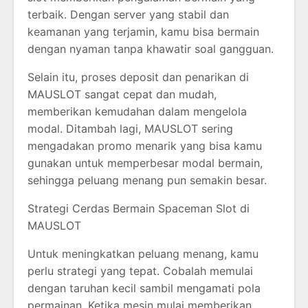
terbaik. Dengan server yang stabil dan
keamanan yang terjamin, kamu bisa bermain
dengan nyaman tanpa khawatir soal gangguan.
Selain itu, proses deposit dan penarikan di
MAUSLOT sangat cepat dan mudah,
memberikan kemudahan dalam mengelola
modal. Ditambah lagi, MAUSLOT sering
mengadakan promo menarik yang bisa kamu
gunakan untuk memperbesar modal bermain,
sehingga peluang menang pun semakin besar.
Strategi Cerdas Bermain Spaceman Slot di
MAUSLOT
Untuk meningkatkan peluang menang, kamu
perlu strategi yang tepat. Cobalah memulai
dengan taruhan kecil sambil mengamati pola
permainan. Ketika mesin mulai memberikan