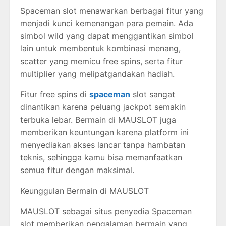
Spaceman slot menawarkan berbagai fitur yang
menjadi kunci kemenangan para pemain. Ada
simbol wild yang dapat menggantikan simbol
lain untuk membentuk kombinasi menang,
scatter yang memicu free spins, serta fitur
multiplier yang melipatgandakan hadiah.
Fitur free spins di
spaceman
slot sangat
dinantikan karena peluang jackpot semakin
terbuka lebar. Bermain di MAUSLOT juga
memberikan keuntungan karena platform ini
menyediakan akses lancar tanpa hambatan
teknis, sehingga kamu bisa memanfaatkan
semua fitur dengan maksimal.
Keunggulan Bermain di MAUSLOT
MAUSLOT sebagai situs penyedia Spaceman
slot memberikan pengalaman bermain yang