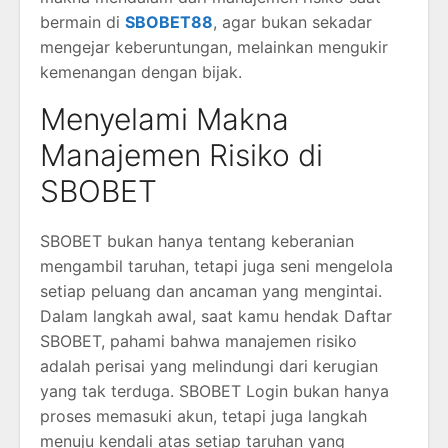
bermain di
SBOBET88
, agar bukan sekadar
mengejar keberuntungan, melainkan mengukir
kemenangan dengan bijak.
Menyelami Makna
Manajemen Risiko di
SBOBET
SBOBET bukan hanya tentang keberanian
mengambil taruhan, tetapi juga seni mengelola
setiap peluang dan ancaman yang mengintai.
Dalam langkah awal, saat kamu hendak Daftar
SBOBET, pahami bahwa manajemen risiko
adalah perisai yang melindungi dari kerugian
yang tak terduga. SBOBET Login bukan hanya
proses memasuki akun, tetapi juga langkah
menuju kendali atas setiap taruhan yang