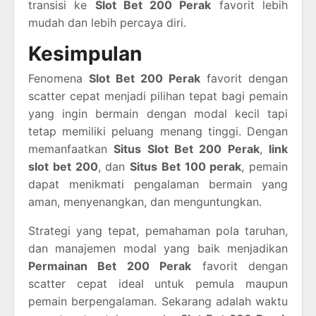
transisi ke
Slot Bet 200 Perak
favorit lebih
mudah dan lebih percaya diri.
Kesimpulan
Fenomena
Slot Bet 200 Perak
favorit dengan
scatter cepat menjadi pilihan tepat bagi pemain
yang ingin bermain dengan modal kecil tapi
tetap memiliki peluang menang tinggi. Dengan
memanfaatkan
Situs Slot Bet 200 Perak
,
link
slot bet 200
, dan
Situs Bet 100 perak
, pemain
dapat menikmati pengalaman bermain yang
aman, menyenangkan, dan menguntungkan.
Strategi yang tepat, pemahaman pola taruhan,
dan manajemen modal yang baik menjadikan
Permainan Bet 200 Perak
favorit dengan
scatter cepat ideal untuk pemula maupun
pemain berpengalaman. Sekarang adalah waktu