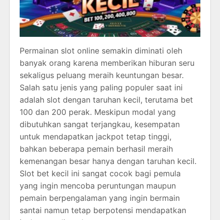
Permainan slot online semakin diminati oleh
banyak orang karena memberikan hiburan seru
sekaligus peluang meraih keuntungan besar.
Salah satu jenis yang paling populer saat ini
adalah slot dengan taruhan kecil, terutama bet
100 dan 200 perak. Meskipun modal yang
dibutuhkan sangat terjangkau, kesempatan
untuk mendapatkan jackpot tetap tinggi,
bahkan beberapa pemain berhasil meraih
kemenangan besar hanya dengan taruhan kecil.
Slot bet kecil ini sangat cocok bagi pemula
yang ingin mencoba peruntungan maupun
pemain berpengalaman yang ingin bermain
santai namun tetap berpotensi mendapatkan