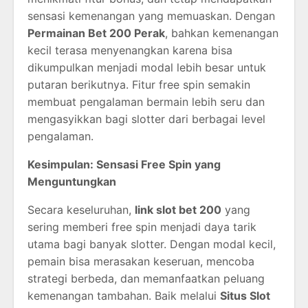
sensasi kemenangan yang memuaskan. Dengan
Permainan Bet 200 Perak
, bahkan kemenangan
kecil terasa menyenangkan karena bisa
dikumpulkan menjadi modal lebih besar untuk
putaran berikutnya. Fitur free spin semakin
membuat pengalaman bermain lebih seru dan
mengasyikkan bagi slotter dari berbagai level
pengalaman.
Kesimpulan: Sensasi Free Spin yang
Menguntungkan
Secara keseluruhan,
link slot bet 200
yang
sering memberi free spin menjadi daya tarik
utama bagi banyak slotter. Dengan modal kecil,
pemain bisa merasakan keseruan, mencoba
strategi berbeda, dan memanfaatkan peluang
kemenangan tambahan. Baik melalui
Situs Slot