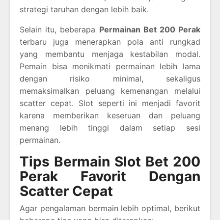
strategi taruhan dengan lebih baik.
Selain itu, beberapa
Permainan Bet 200 Perak
terbaru juga menerapkan pola anti rungkad
yang membantu menjaga kestabilan modal.
Pemain bisa menikmati permainan lebih lama
dengan risiko minimal, sekaligus
memaksimalkan peluang kemenangan melalui
scatter cepat. Slot seperti ini menjadi favorit
karena memberikan keseruan dan peluang
menang lebih tinggi dalam setiap sesi
permainan.
Tips Bermain Slot Bet 200
Perak Favorit Dengan
Scatter Cepat
Agar pengalaman bermain lebih optimal, berikut