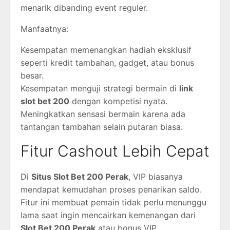
menarik dibanding event reguler.
Manfaatnya:
Kesempatan memenangkan hadiah eksklusif
seperti kredit tambahan, gadget, atau bonus
besar.
Kesempatan menguji strategi bermain di
link
slot bet 200
dengan kompetisi nyata.
Meningkatkan sensasi bermain karena ada
tantangan tambahan selain putaran biasa.
Fitur Cashout Lebih Cepat
Di
Situs Slot Bet 200 Perak
, VIP biasanya
mendapat kemudahan proses penarikan saldo.
Fitur ini membuat pemain tidak perlu menunggu
lama saat ingin mencairkan kemenangan dari
Slot Bet 200 Perak
atau bonus VIP.