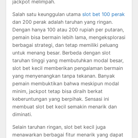
jackpot melimpah.
Salah satu keunggulan utama
slot bet 100 perak
dan 200 perak adalah taruhan yang ringan.
Dengan hanya 100 atau 200 rupiah per putaran,
pemain bisa bermain lebih lama, mengeksplorasi
berbagai strategi, dan tetap memiliki peluang
untuk menang besar. Berbeda dengan slot
taruhan tinggi yang membutuhkan modal besar,
slot bet kecil memberikan pengalaman bermain
yang menyenangkan tanpa tekanan. Banyak
pemain membuktikan bahwa meskipun modal
minim, jackpot tetap bisa diraih berkat
keberuntungan yang berpihak. Sensasi ini
membuat slot bet kecil semakin menarik dan
diminati.
Selain taruhan ringan, slot bet kecil juga
menawarkan berbagai fitur menarik yang dapat