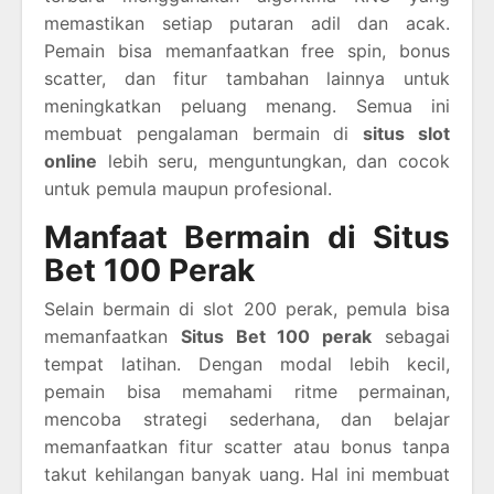
memastikan setiap putaran adil dan acak.
Pemain bisa memanfaatkan free spin, bonus
scatter, dan fitur tambahan lainnya untuk
meningkatkan peluang menang. Semua ini
membuat pengalaman bermain di
situs slot
online
lebih seru, menguntungkan, dan cocok
untuk pemula maupun profesional.
Manfaat Bermain di Situs
Bet 100 Perak
Selain bermain di slot 200 perak, pemula bisa
memanfaatkan
Situs Bet 100 perak
sebagai
tempat latihan. Dengan modal lebih kecil,
pemain bisa memahami ritme permainan,
mencoba strategi sederhana, dan belajar
memanfaatkan fitur scatter atau bonus tanpa
takut kehilangan banyak uang. Hal ini membuat