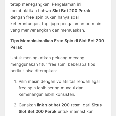
tetap menegangkan. Pengalaman ini
membuktikan bahwa
Slot Bet 200 Perak
dengan free spin bukan hanya soal
keberuntungan, tapi juga pengalaman bermain
yang menyenangkan dan memuaskan.
Tips Memaksimalkan Free Spin di Slot Bet 200
Perak
Untuk meningkatkan peluang menang
menggunakan fitur free spin, beberapa tips
berikut bisa diterapkan:
Pilih mesin dengan volatilitas rendah agar
free spin lebih sering muncul dan
kemenangan lebih konsisten.
Gunakan
link slot bet 200
resmi dari
Situs
Slot Bet 200 Perak
untuk memastikan