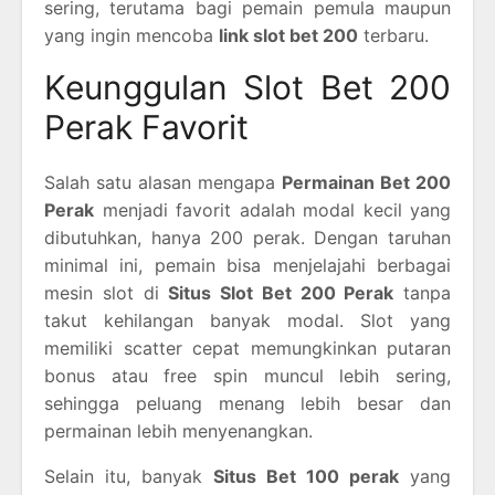
sering, terutama bagi pemain pemula maupun
yang ingin mencoba
link slot bet 200
terbaru.
Keunggulan Slot Bet 200
Perak Favorit
Salah satu alasan mengapa
Permainan Bet 200
Perak
menjadi favorit adalah modal kecil yang
dibutuhkan, hanya 200 perak. Dengan taruhan
minimal ini, pemain bisa menjelajahi berbagai
mesin slot di
Situs Slot Bet 200 Perak
tanpa
takut kehilangan banyak modal. Slot yang
memiliki scatter cepat memungkinkan putaran
bonus atau free spin muncul lebih sering,
sehingga peluang menang lebih besar dan
permainan lebih menyenangkan.
Selain itu, banyak
Situs Bet 100 perak
yang