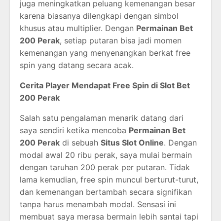
juga meningkatkan peluang kemenangan besar
karena biasanya dilengkapi dengan simbol
khusus atau multiplier. Dengan
Permainan Bet
200 Perak
, setiap putaran bisa jadi momen
kemenangan yang menyenangkan berkat free
spin yang datang secara acak.
Cerita Player Mendapat Free Spin di Slot Bet
200 Perak
Salah satu pengalaman menarik datang dari
saya sendiri ketika mencoba
Permainan Bet
200 Perak
di sebuah
Situs Slot Online
. Dengan
modal awal 20 ribu perak, saya mulai bermain
dengan taruhan 200 perak per putaran. Tidak
lama kemudian, free spin muncul berturut-turut,
dan kemenangan bertambah secara signifikan
tanpa harus menambah modal. Sensasi ini
membuat saya merasa bermain lebih santai tapi