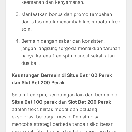
keamanan dan kenyamanan.
Manfaatkan bonus dan promo tambahan
dari situs untuk menambah kesempatan free
spin.
Bermain dengan sabar dan konsisten,
jangan langsung tergoda menaikkan taruhan
hanya karena free spin muncul sekali atau
dua kali.
Keuntungan Bermain di Situs Bet 100 Perak
dan Slot Bet 200 Perak
Selain free spin, keuntungan lain dari bermain di
Situs Bet 100 perak
dan
Slot Bet 200 Perak
adalah fleksibilitas modal dan peluang
eksplorasi berbagai mesin. Pemain bisa
mencoba strategi berbeda tanpa risiko besar,
menikmati fitur bonus, dan tetap mendapatkan