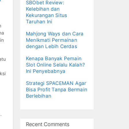
SBObet Review:
Kelebihan dan
Kekurangan Situs
Taruhan Ini
n
ma
Mahjong Ways dan Cara
Menikmati Permainan
in
dengan Lebih Cerdas
Kenapa Banyak Pemain
atu
Slot Online Selalu Kalah?
Ini Penyebabnya
ksi
Strategi SPACEMAN Agar
Bisa Profit Tanpa Bermain
Berlebihan
.
Recent Comments