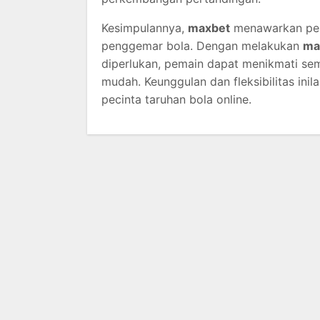
Kesimpulannya,
maxbet
menawarkan pen
penggemar bola. Dengan melakukan
ma
diperlukan, pemain dapat menikmati s
mudah. Keunggulan dan fleksibilitas in
pecinta taruhan bola online.