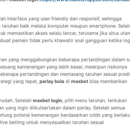
ah interface yang user-friendly dan responsif, sehingga
aruhan baik melalui komputer maupun smartphone. Selai
uk memastikan akses selalu lancar, terutama jika situs uta
buat pemain tidak perlu khawatir soal gangguan ketika ing
ruhan yang menggabungkan beberapa pertandingan dalam s
 peluang kemenangan yang lebih besar, meskipun risikonya
beberapa pertandingan dan memasang taruhan sesuai predi
rategi yang tepat,
parlay bola
di
maxbet
bisa memberikan
udah. Setelah
maxbet login
, pilih menu taruhan, tentukan
gan yang ingin diikutsertakan dalam parlay. Setelah semua
ghitung potensi kemenangan berdasarkan odds yang berlaku
live betting untuk menyesuaikan taruhan sesuai