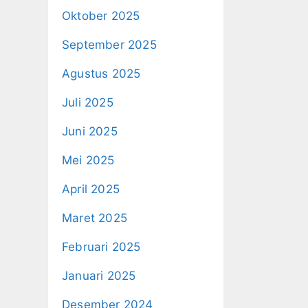
Oktober 2025
September 2025
Agustus 2025
Juli 2025
Juni 2025
Mei 2025
April 2025
Maret 2025
Februari 2025
Januari 2025
Desember 2024