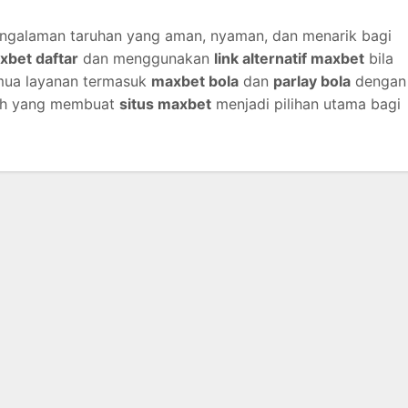
galaman taruhan yang aman, nyaman, dan menarik bagi
xbet daftar
dan menggunakan
link alternatif maxbet
bila
emua layanan termasuk
maxbet bola
dan
parlay bola
dengan
ilah yang membuat
situs maxbet
menjadi pilihan utama bagi