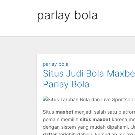
Skip
parlay bola
to
content
parlay bola
Situs Judi Bola Maxb
Parlay Bola
Situs
maxbet
menjadi salah satu platfor
pemain memilih
situs maxbet
karena men
dengan sistem yang mudah dipahami. U
daftar
terlebih dahulu, kemudian melak