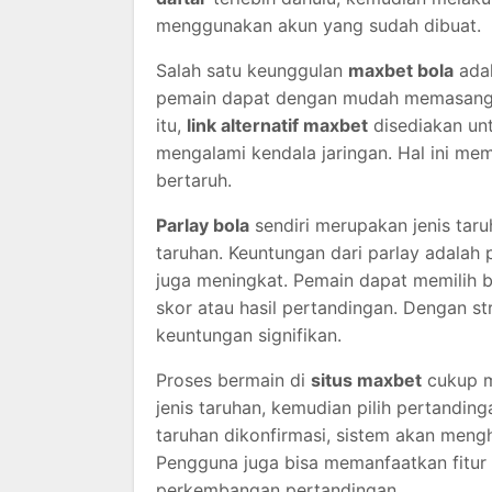
menggunakan akun yang sudah dibuat.
Salah satu keunggulan
maxbet bola
adal
pemain dapat dengan mudah memasang t
itu,
link alternatif maxbet
disediakan unt
mengalami kendala jaringan. Hal ini mem
bertaruh.
Parlay bola
sendiri merupakan jenis ta
taruhan. Keuntungan dari parlay adalah
juga meningkat. Pemain dapat memilih 
skor atau hasil pertandingan. Dengan st
keuntungan signifikan.
Proses bermain di
situs maxbet
cukup m
jenis taruhan, kemudian pilih pertandin
taruhan dikonfirmasi, sistem akan men
Pengguna juga bisa memanfaatkan fitur 
perkembangan pertandingan.