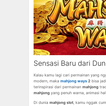
Sensasi Baru dari Dun
Kalau kamu lagi cari permainan yang ngg
modern, maka
mahjong ways
2
bisa jad
terinspirasi dari permainan
mahjong
trad
mahjong
yang penuh warna, animasi hal
Di dunia
mahjong slot
, kamu nggak cuma