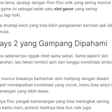
-lama, apalagi dengan fitur-fitur unik yang sering muncul
game ini sebagai salah satu
slot gacor
yang sering
 lagi hoki.
 strategi kecil yang bisa bikin pengalaman bermain jadi le
ulai.
ays 2 yang Gampang Dipahami
a sebenarnya nggak ribet sama sekali. Sama seperti slot
uhan, lalu tekan tombol spin dan tunggu kombinasi simbo
g muncul biasanya berbentuk ubin mahjong dengan desain
hasil mendapatkan kombinasi yang cocok, kamu bisa lanjut 
enangan yang lebih besar.
nya fitur pengali kemenangan yang bisa meningkat seiring
kamu main, potensi hasilnya bisa ikut naik juga.