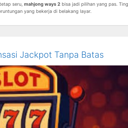
 tetap seru,
mahjong ways 2
bisa jadi pilihan yang pas. Tin
eruntungan yang bekerja di belakang layar.
nsasi Jackpot Tanpa Batas