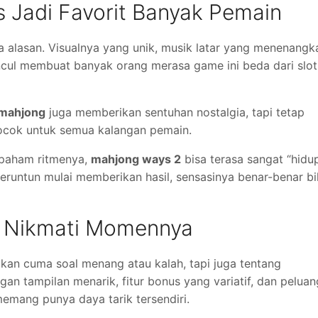
Jadi Favorit Banyak Pemain
a alasan. Visualnya yang unik, musik latar yang menenangk
ncul membuat banyak orang merasa game ini beda dari slot
mahjong
juga memberikan sentuhan nostalgia, tapi tetap
cok untuk semua kalangan pemain.
 paham ritmenya,
mahjong ways 2
bisa terasa sangat “hidu
eruntun mulai memberikan hasil, sensasinya benar-benar bi
, Nikmati Momennya
kan cuma soal menang atau kalah, tapi juga tentang
an tampilan menarik, fitur bonus yang variatif, dan peluan
memang punya daya tarik tersendiri.