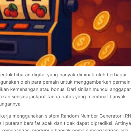
bentuk hiburan digital yang banyak diminati oleh berbagai
ng digunakan oleh para pemain untuk menggambarkan permai
rikan kemenangan atau bonus. Dari sinilah muncul anggapa
ikan sensasi jackpot tanpa batas yang membuat banyak
ungannya.
bekerja menggunakan sistem Random Number Generator (RN
l putaran bersifat acak dan tidak dapat diprediksi. Artinya
min kemenangan, meskipun banyak pemain menganggap ada