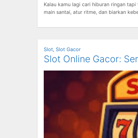
Kalau kamu lagi cari hiburan ringan tapi
main santai, atur ritme, dan biarkan keb
Slot
,
Slot Gacor
Slot Online Gacor: Se