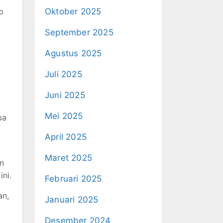
p
Oktober 2025
September 2025
Agustus 2025
Juli 2025
Juni 2025
Mei 2025
ba
April 2025
Maret 2025
n
ini.
Februari 2025
an,
Januari 2025
Desember 2024