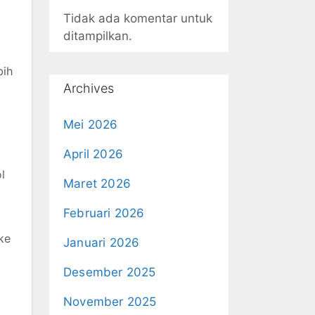
Tidak ada komentar untuk
ditampilkan.
bih
Archives
Mei 2026
April 2026
l
Maret 2026
Februari 2026
ke
Januari 2026
Desember 2025
November 2025