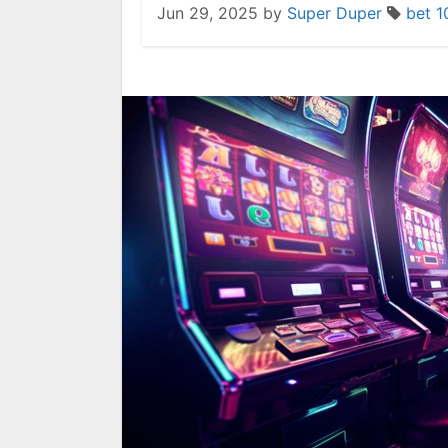
Jun 29, 2025
by
Super Duper
bet 1