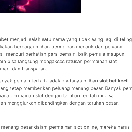
bet menjadi salah satu nama yang tidak asing lagi di telin
diakan berbagai pilihan permainan menarik dan peluang
sil mencuri perhatian para pemain, baik pemula maupun
ain bisa langsung mengakses ratusan permainan slot
aman, dan transparan.
nyak pemain tertarik adalah adanya pilihan
slot bet kecil
,
yang tetap memberikan peluang menang besar. Banyak pem
na permainan slot dengan taruhan rendah ini bisa
lah menggiurkan dibandingkan dengan taruhan besar.
 menang besar dalam permainan slot online, mereka harus