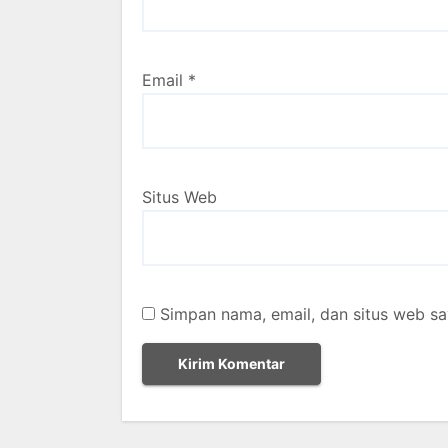
Email
*
Situs Web
Simpan nama, email, dan situs web sa