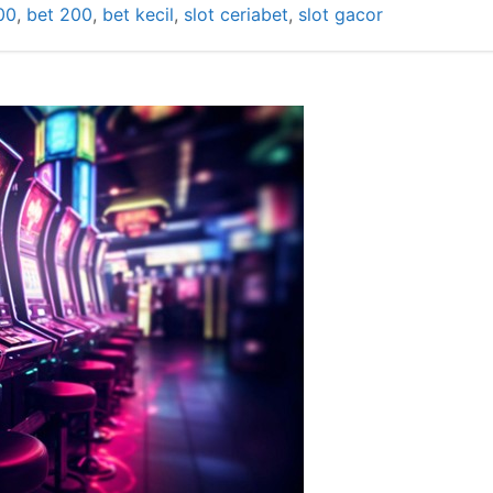
00
,
bet 200
,
bet kecil
,
slot ceriabet
,
slot gacor