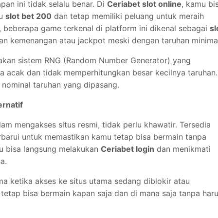
n ini tidak selalu benar. Di
Ceriabet slot online
, kamu bi
au
slot bet 200
dan tetap memiliki peluang untuk meraih
n, beberapa game terkenal di platform ini dikenal sebagai
sl
kan kemenangan atau jackpot meski dengan taruhan minimal
renakan sistem RNG (Random Number Generator) yang
ra acak dan tidak memperhitungkan besar kecilnya taruhan.
 nominal taruhan yang dipasang.
rnatif
am mengakses situs resmi, tidak perlu khawatir. Tersedia
rbarui untuk memastikan kamu tetap bisa bermain tanpa
kamu bisa langsung melakukan
Ceriabet login
dan menikmati
a.
ama ketika akses ke situs utama sedang diblokir atau
tetap bisa bermain kapan saja dan di mana saja tanpa har