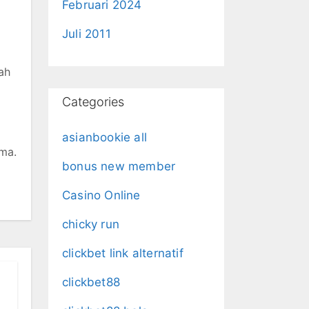
Februari 2024
Juli 2011
ah
Categories
asianbookie all
ma.
bonus new member
Casino Online
chicky run
clickbet link alternatif
clickbet88