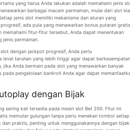
rtama yang harus Anda lakukan adalah memahami jenis sl
menawarkan berbagai macam permainan, mulai dari slot kla
Setiap jenis slot memiliki mekanisme dan aturan yang
progresif, ada pula yang menawarkan bonus putaran grati
an memahami fitur-fitur tersebut, Anda dapat menentukan
 jenis permainan.
slot dengan jackpot progresif, Anda perlu
level taruhan yang lebih tinggi agar dapat berkesempata
, jika Anda bermain pada slot yang menawarkan banyak
kus pada pengelolaan bankroll Anda agar dapat memanfaatk
utoplay dengan Bijak
ng sering kali tersedia pada mesin slot Bet 200. Fitur ini
tis memutar gulungan tanpa perlu menekan tombol setiap
rik dan praktis, penting untuk menggunakannya dengan bijak