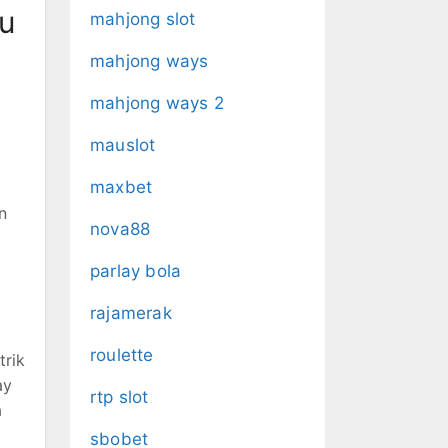
tu
mahjong slot
mahjong ways
mahjong ways 2
mauslot
maxbet
n
nova88
parlay bola
rajamerak
roulette
trik
ay
rtp slot
a
sbobet