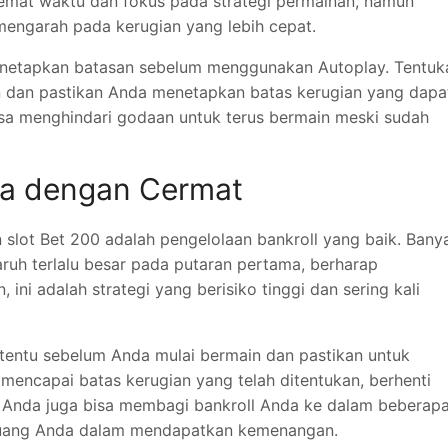
at waktu dan fokus pada strategi permainan, namun
mengarah pada kerugian yang lebih cepat.
 menetapkan batasan sebelum menggunakan Autoplay. Tentuk
 dan pastikan Anda menetapkan batas kerugian yang dapa
bisa menghindari godaan untuk terus bermain meski sudah
nda dengan Cermat
n slot Bet 200 adalah pengelolaan bankroll yang baik. Bany
uh terlalu besar pada putaran pertama, berharap
i adalah strategi yang berisiko tinggi dan sering kali
tentu sebelum Anda mulai bermain dan pastikan untuk
mencapai batas kerugian yang telah ditentukan, berhenti
tu, Anda juga bisa membagi bankroll Anda ke dalam beberap
luang Anda dalam mendapatkan kemenangan.