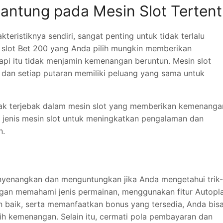
gantung pada Mesin Slot Terten
kteristiknya sendiri, sangat penting untuk tidak terlalu
 slot Bet 200 yang Anda pilih mungkin memberikan
pi itu tidak menjamin kemenangan beruntun. Mesin slot
 dan setiap putaran memiliki peluang yang sama untuk
tidak terjebak dalam mesin slot yang memberikan kemenanga
i jenis mesin slot untuk meningkatkan pengalaman dan
n.
nyenangkan dan menguntungkan jika Anda mengetahui trik-
gan memahami jenis permainan, menggunakan fitur Autopl
n baik, serta memanfaatkan bonus yang tersedia, Anda bis
h kemenangan. Selain itu, cermati pola pembayaran dan