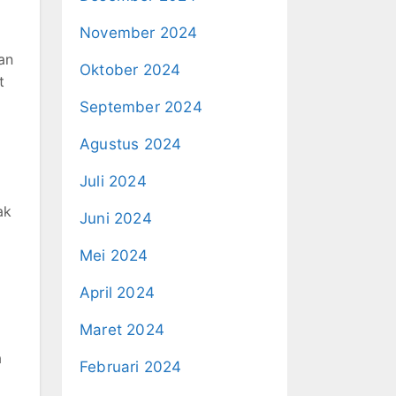
November 2024
an
Oktober 2024
t
September 2024
Agustus 2024
Juli 2024
ak
Juni 2024
Mei 2024
April 2024
Maret 2024
a
Februari 2024