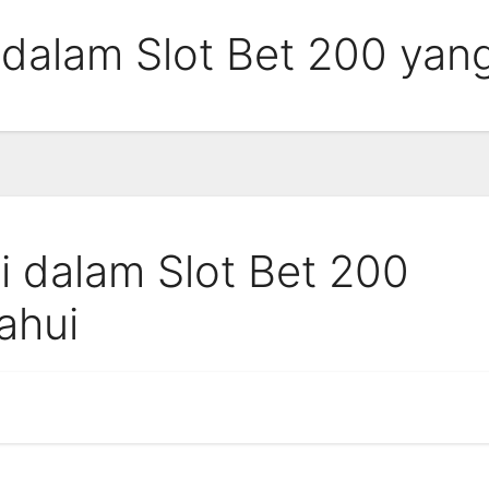
dalam Slot Bet 200 yang
i dalam Slot Bet 200
ahui