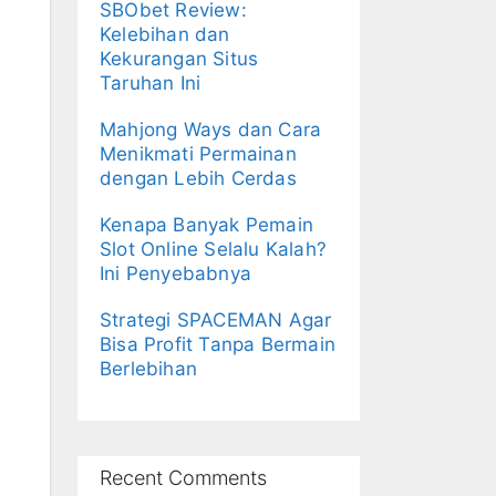
SBObet Review:
Kelebihan dan
Kekurangan Situs
Taruhan Ini
Mahjong Ways dan Cara
Menikmati Permainan
dengan Lebih Cerdas
Kenapa Banyak Pemain
Slot Online Selalu Kalah?
Ini Penyebabnya
Strategi SPACEMAN Agar
Bisa Profit Tanpa Bermain
Berlebihan
Recent Comments