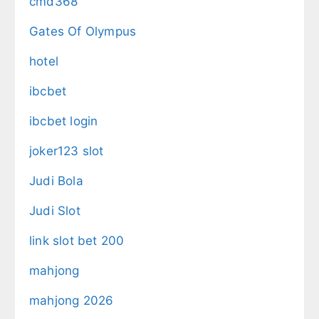
cmd368
Gates Of Olympus
hotel
ibcbet
ibcbet login
joker123 slot
Judi Bola
Judi Slot
link slot bet 200
mahjong
mahjong 2026