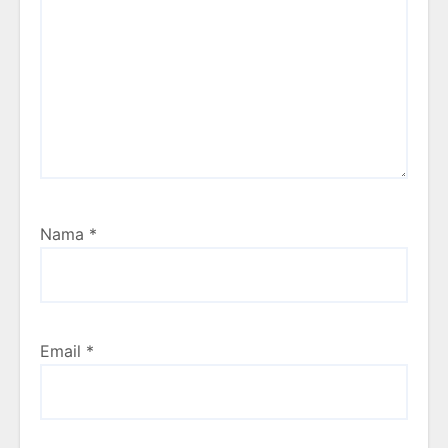
Nama
*
Email
*