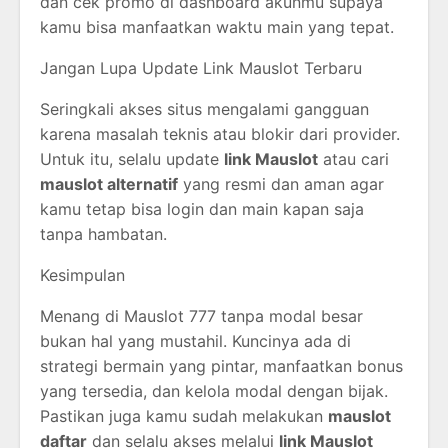
dan cek promo di dashboard akunmu supaya
kamu bisa manfaatkan waktu main yang tepat.
Jangan Lupa Update Link Mauslot Terbaru
Seringkali akses situs mengalami gangguan
karena masalah teknis atau blokir dari provider.
Untuk itu, selalu update
link Mauslot
atau cari
mauslot alternatif
yang resmi dan aman agar
kamu tetap bisa login dan main kapan saja
tanpa hambatan.
Kesimpulan
Menang di Mauslot 777 tanpa modal besar
bukan hal yang mustahil. Kuncinya ada di
strategi bermain yang pintar, manfaatkan bonus
yang tersedia, dan kelola modal dengan bijak.
Pastikan juga kamu sudah melakukan
mauslot
daftar
dan selalu akses melalui
link Mauslot