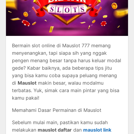
Bermain slot online di Mauslot 777 memang
menyenangkan, tapi siapa sih yang nggak
pengen menang besar tanpa harus keluar modal
gede? Kabar baiknya, ada beberapa tips jitu
yang bisa kamu coba supaya peluang menang
di
Mauslot
makin besar, walau modalmu
terbatas. Yuk, simak cara main pintar yang bisa
kamu pakai!
Memahami Dasar Permainan di Mauslot
Sebelum mulai main, pastikan kamu sudah
melakukan
mauslot daftar
dan
mauslot link