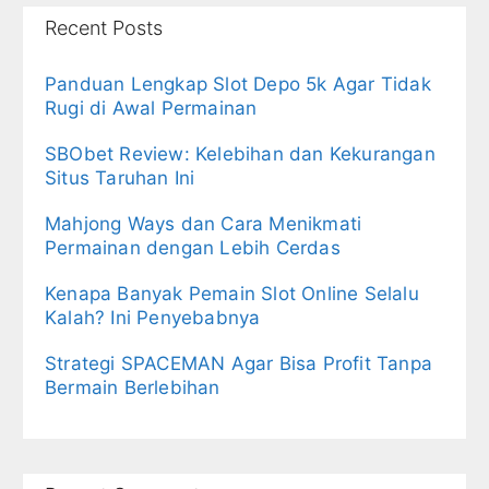
Recent Posts
Panduan Lengkap Slot Depo 5k Agar Tidak
Rugi di Awal Permainan
SBObet Review: Kelebihan dan Kekurangan
Situs Taruhan Ini
Mahjong Ways dan Cara Menikmati
Permainan dengan Lebih Cerdas
Kenapa Banyak Pemain Slot Online Selalu
Kalah? Ini Penyebabnya
Strategi SPACEMAN Agar Bisa Profit Tanpa
Bermain Berlebihan