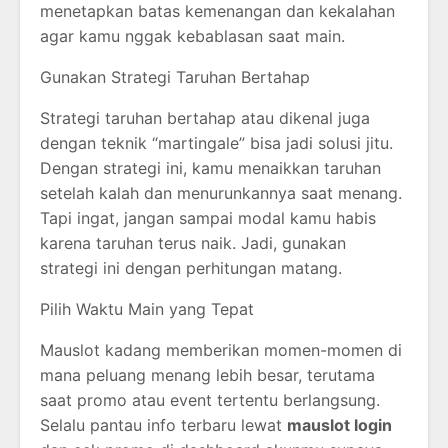
menetapkan batas kemenangan dan kekalahan
agar kamu nggak kebablasan saat main.
Gunakan Strategi Taruhan Bertahap
Strategi taruhan bertahap atau dikenal juga
dengan teknik “martingale” bisa jadi solusi jitu.
Dengan strategi ini, kamu menaikkan taruhan
setelah kalah dan menurunkannya saat menang.
Tapi ingat, jangan sampai modal kamu habis
karena taruhan terus naik. Jadi, gunakan
strategi ini dengan perhitungan matang.
Pilih Waktu Main yang Tepat
Mauslot kadang memberikan momen-momen di
mana peluang menang lebih besar, terutama
saat promo atau event tertentu berlangsung.
Selalu pantau info terbaru lewat
mauslot login