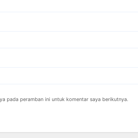
ya pada peramban ini untuk komentar saya berikutnya.