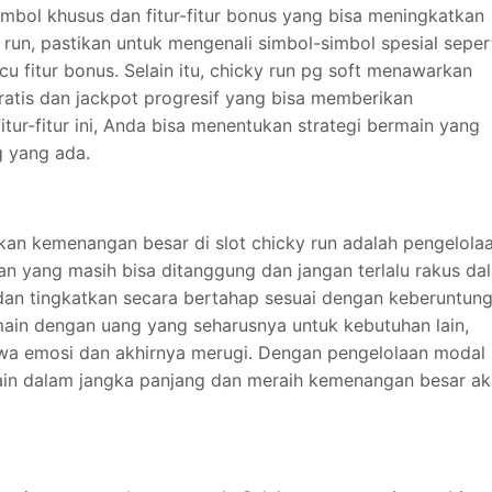
imbol khusus dan fitur-fitur bonus yang bisa meningkatkan
run, pastikan untuk mengenali simbol-simbol spesial seper
u fitur bonus. Selain itu, chicky run pg soft menawarkan
gratis dan jackpot progresif yang bisa memberikan
r-fitur ini, Anda bisa menentukan strategi bermain yang
 yang ada.
an kemenangan besar di slot chicky run adalah pengelola
an yang masih bisa ditanggung dan jangan terlalu rakus da
 dan tingkatkan secara bertahap sesuai dengan keberuntun
ain dengan uang yang seharusnya untuk kebutuhan lain,
awa emosi dan akhirnya merugi. Dengan pengelolaan modal
main dalam jangka panjang dan meraih kemenangan besar a