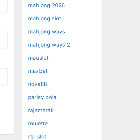
mahjong 2026
mahjong slot
mahjong ways
mahjong ways 2
mauslot
maxbet
nova88
parlay bola
rajamerak
roulette
rtp slot