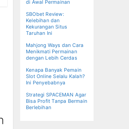
di Awal Permainan
SBObet Review:
Kelebihan dan
Kekurangan Situs
Taruhan Ini
Mahjong Ways dan Cara
Menikmati Permainan
dengan Lebih Cerdas
Kenapa Banyak Pemain
Slot Online Selalu Kalah?
Ini Penyebabnya
Strategi SPACEMAN Agar
Bisa Profit Tanpa Bermain
Berlebihan
n