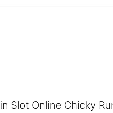
in Slot Online Chicky Ru