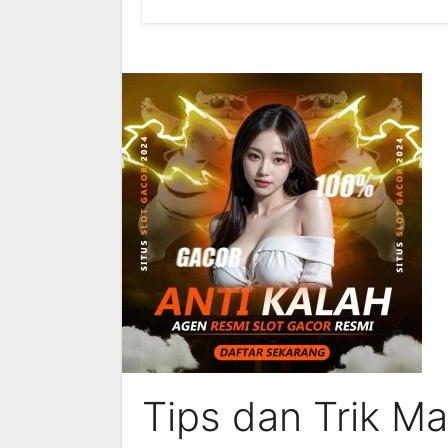
Tips dan Trik Ma