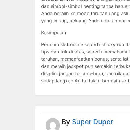
dan simbol-simbol penting tanpa harus 
Anda beralih ke mode taruhan uang asli
yang cukup, peluang Anda untuk menang
Kesimpulan
Bermain slot online seperti chicky ru
tips dan trik di atas, seperti memahami
taruhan, memanfaatkan bonus, serta lat
dan meraih jackpot pun semakin terbuka
disiplin, jangan terburu-buru, dan nikm
setiap langkah Anda dalam bermain slo
By
Super Duper