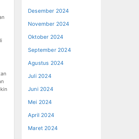
Desember 2024
an
November 2024
Oktober 2024
i
September 2024
Agustus 2024
kan
Juli 2024
an
kin
Juni 2024
Mei 2024
April 2024
Maret 2024