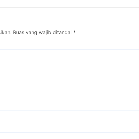
ikan.
Ruas yang wajib ditandai
*