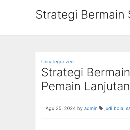
Skip
Strategi Bermain
to
content
Uncategorized
Strategi Bermai
Pemain Lanjutan
Agu 25, 2024
by
admin
judi bola
,
s