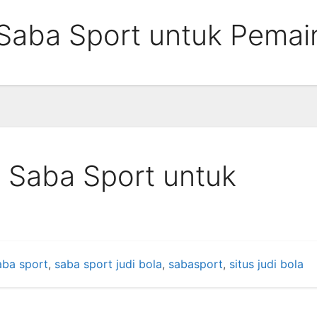
 Saba Sport untuk Pemai
n Saba Sport untuk
aba sport
,
saba sport judi bola
,
sabasport
,
situs judi bola