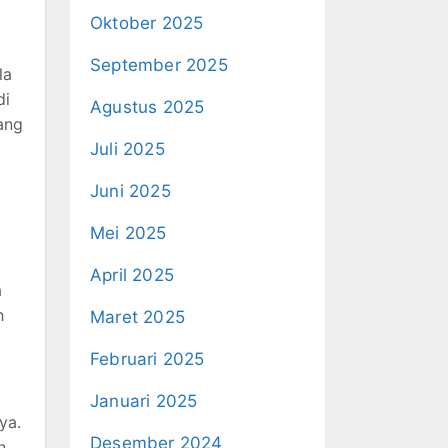
Oktober 2025
September 2025
la
di
Agustus 2025
ang
a
Juli 2025
Juni 2025
Mei 2025
April 2025
a
h
Maret 2025
Februari 2025
Januari 2025
ya.
Desember 2024
n