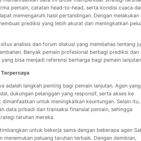
forma pemain, catatan head-to-head, serta kondisi cuaca da
dapat memengaruhi hasil pertandingan. Dengan melakukan
membuat prediksi yang lebih akurat dan meningkatkan pel
itus analisis dan forum diskusi yang membahas tentang ju
mbahan. Banyak pemain profesional berbagi prediksi dan
, yang bisa menjadi referensi berharga bagi pemain lanjutan
 Terpercaya
a adalah langkah penting bagi pemain lanjutan. Agen yang
al, dukungan pelanggan yang responsif, serta akses ke
 dimanfaatkan untuk meningkatkan keuntungan. Selain itu,
 data pribadi dan transaksi finansial pemain, sehingga
rategi taruhan mereka.
rtimbangkan untuk bekerja sama dengan beberapa agen Sa
n menemukan peluang taruhan terbaik. Dengan demikian,