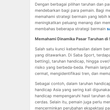
Dengan berbagai pilihan taruhan dan pa
mendebarkan bagi para pemain. Bagi mer
memahami strategi bermain yang lebih 
meningkatkan peluang menang dan memak
membahas beberapa strategi bermain
s
Memahami Dinamika Pasar Taruhan di 
Salah satu kunci keberhasilan dalam b
yang ditawarkan. Di Saba Sport, terdapat
betting), taruhan handicap, hingga over/u
risiko yang berbeda-beda. Pemain lanju
cermat, mengidentifikasi tren, dan mem
Sebagai contoh, dalam taruhan handica
handicap Asia yang sering kali diguna
handicap mempengaruhi hasil taruhan 
cerdas. Selain itu, pemain juga perlu m
mencerminkan perubahan ekspektasi pas