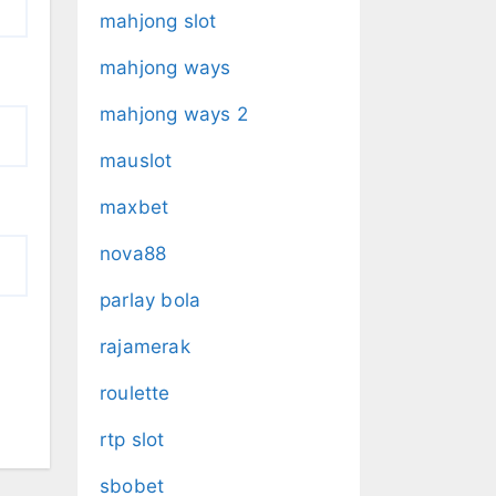
mahjong slot
mahjong ways
mahjong ways 2
mauslot
maxbet
nova88
parlay bola
rajamerak
roulette
rtp slot
sbobet