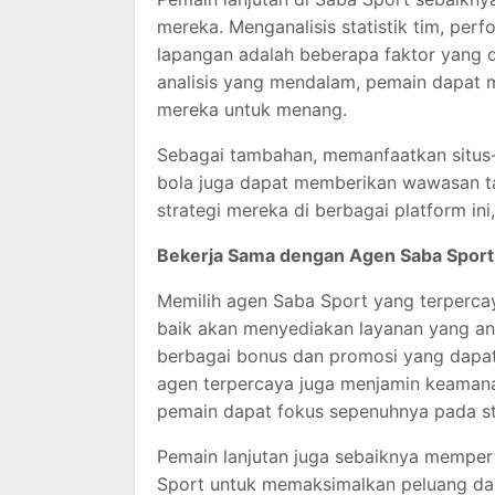
mereka. Menganalisis statistik tim, per
lapangan adalah beberapa faktor yang 
analisis yang mendalam, pemain dapat 
mereka untuk menang.
Sebagai tambahan, memanfaatkan situs-s
bola juga dapat memberikan wawasan ta
strategi mereka di berbagai platform ini
Bekerja Sama dengan Agen Saba Sport
Memilih agen Saba Sport yang terpercay
baik akan menyediakan layanan yang and
berbagai bonus dan promosi yang dapat
agen terpercaya juga menjamin keamanan
pemain dapat fokus sepenuhnya pada st
Pemain lanjutan juga sebaiknya mempe
Sport untuk memaksimalkan peluang da