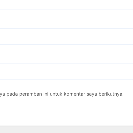
ya pada peramban ini untuk komentar saya berikutnya.