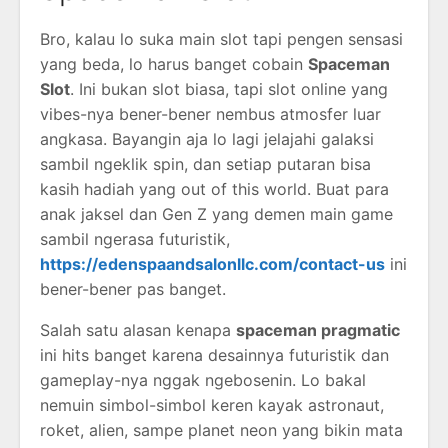
Bro, kalau lo suka main slot tapi pengen sensasi
yang beda, lo harus banget cobain
Spaceman
Slot
. Ini bukan slot biasa, tapi slot online yang
vibes-nya bener-bener nembus atmosfer luar
angkasa. Bayangin aja lo lagi jelajahi galaksi
sambil ngeklik spin, dan setiap putaran bisa
kasih hadiah yang out of this world. Buat para
anak jaksel dan Gen Z yang demen main game
sambil ngerasa futuristik,
https://edenspaandsalonllc.com/contact-us
ini
bener-bener pas banget.
Salah satu alasan kenapa
spaceman pragmatic
ini hits banget karena desainnya futuristik dan
gameplay-nya nggak ngebosenin. Lo bakal
nemuin simbol-simbol keren kayak astronaut,
roket, alien, sampe planet neon yang bikin mata