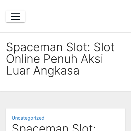
Skip
to
content
Spaceman Slot: Slot
Online Penuh Aksi
Luar Angkasa
Uncategorized
Spaceman Slot: