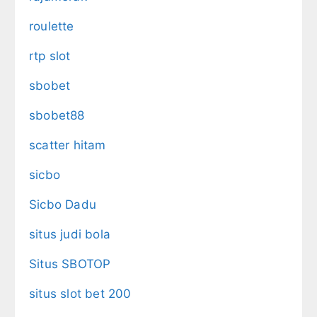
roulette
rtp slot
sbobet
sbobet88
scatter hitam
sicbo
Sicbo Dadu
situs judi bola
Situs SBOTOP
situs slot bet 200