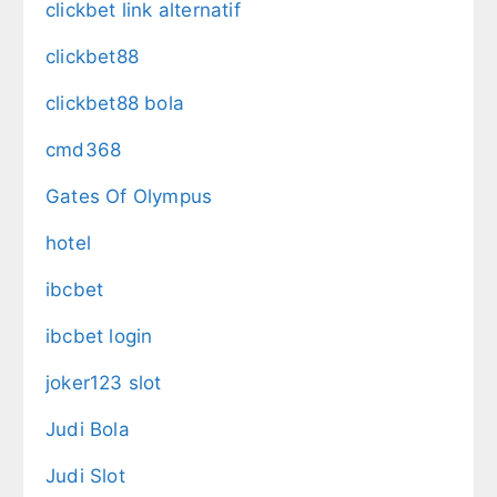
clickbet link alternatif
clickbet88
clickbet88 bola
cmd368
Gates Of Olympus
hotel
ibcbet
ibcbet login
joker123 slot
Judi Bola
Judi Slot