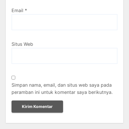
Email
*
Situs Web
Simpan nama, email, dan situs web saya pada
peramban ini untuk komentar saya berikutnya.