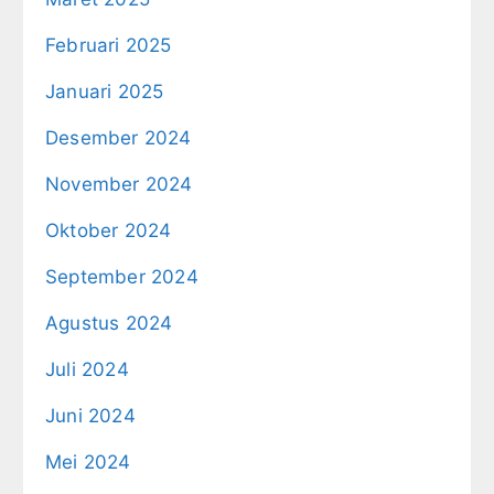
Februari 2025
Januari 2025
Desember 2024
November 2024
Oktober 2024
September 2024
Agustus 2024
Juli 2024
Juni 2024
Mei 2024