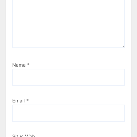
Nama
*
Email
*
Situs Web