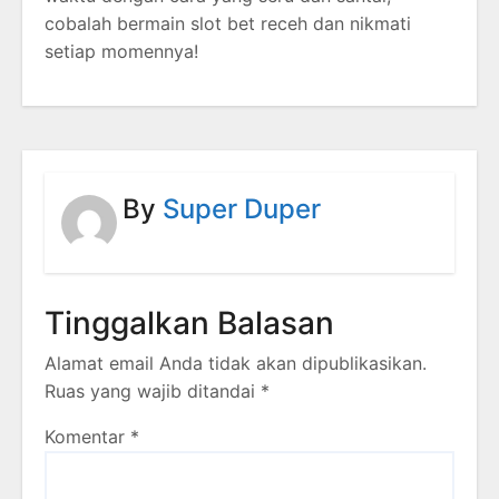
cobalah bermain slot bet receh dan nikmati
setiap momennya!
By
Super Duper
Tinggalkan Balasan
Alamat email Anda tidak akan dipublikasikan.
Ruas yang wajib ditandai
*
Komentar
*