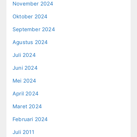
November 2024
Oktober 2024
September 2024
Agustus 2024
Juli 2024
Juni 2024
Mei 2024
April 2024
Maret 2024
Februari 2024
Juli 2011