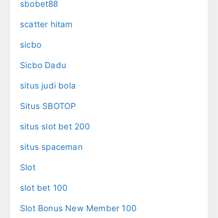
sbobet88
scatter hitam
sicbo
Sicbo Dadu
situs judi bola
Situs SBOTOP
situs slot bet 200
situs spaceman
Slot
slot bet 100
Slot Bonus New Member 100