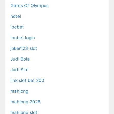
Gates Of Olympus
hotel
ibcbet
ibcbet login
joker123 slot
Judi Bola
Judi Slot
link slot bet 200
mahjong
mahjong 2026
mahjong slot