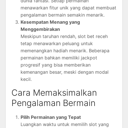
dunia fantasi. Setiap permainan
menawarkan fitur unik yang dapat membuat
pengalaman bermain semakin menarik.
Kesempatan Menang yang
Menggembirakan
Meskipun taruhan rendah, slot bet receh
tetap menawarkan peluang untuk
memenangkan hadiah menarik. Beberapa
permainan bahkan memiliki jackpot
progresif yang bisa memberikan
kemenangan besar, meski dengan modal
kecil.
Cara Memaksimalkan
Pengalaman Bermain
Pilih Permainan yang Tepat
Luangkan waktu untuk memilih slot yang