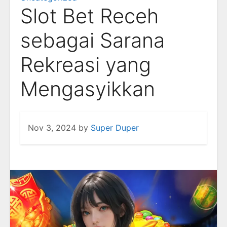
Slot Bet Receh
sebagai Sarana
Rekreasi yang
Mengasyikkan
Nov 3, 2024
by
Super Duper