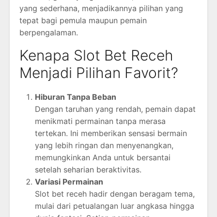
yang sederhana, menjadikannya pilihan yang
tepat bagi pemula maupun pemain
berpengalaman.
Kenapa Slot Bet Receh
Menjadi Pilihan Favorit?
Hiburan Tanpa Beban
Dengan taruhan yang rendah, pemain dapat
menikmati permainan tanpa merasa
tertekan. Ini memberikan sensasi bermain
yang lebih ringan dan menyenangkan,
memungkinkan Anda untuk bersantai
setelah seharian beraktivitas.
Variasi Permainan
Slot bet receh hadir dengan beragam tema,
mulai dari petualangan luar angkasa hingga