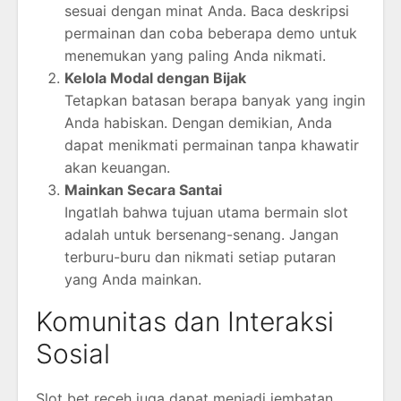
sesuai dengan minat Anda. Baca deskripsi
permainan dan coba beberapa demo untuk
menemukan yang paling Anda nikmati.
Kelola Modal dengan Bijak
Tetapkan batasan berapa banyak yang ingin
Anda habiskan. Dengan demikian, Anda
dapat menikmati permainan tanpa khawatir
akan keuangan.
Mainkan Secara Santai
Ingatlah bahwa tujuan utama bermain slot
adalah untuk bersenang-senang. Jangan
terburu-buru dan nikmati setiap putaran
yang Anda mainkan.
Komunitas dan Interaksi
Sosial
Slot bet receh juga dapat menjadi jembatan