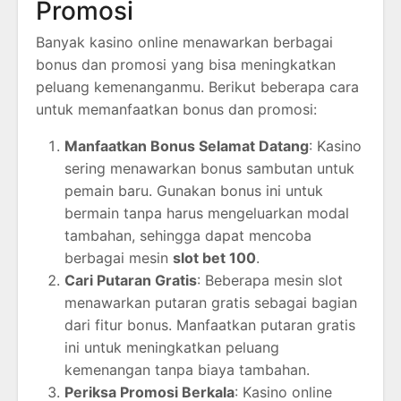
Promosi
Banyak kasino online menawarkan berbagai
bonus dan promosi yang bisa meningkatkan
peluang kemenanganmu. Berikut beberapa cara
untuk memanfaatkan bonus dan promosi:
Manfaatkan Bonus Selamat Datang
: Kasino
sering menawarkan bonus sambutan untuk
pemain baru. Gunakan bonus ini untuk
bermain tanpa harus mengeluarkan modal
tambahan, sehingga dapat mencoba
berbagai mesin
slot bet 100
.
Cari Putaran Gratis
: Beberapa mesin slot
menawarkan putaran gratis sebagai bagian
dari fitur bonus. Manfaatkan putaran gratis
ini untuk meningkatkan peluang
kemenangan tanpa biaya tambahan.
Periksa Promosi Berkala
: Kasino online