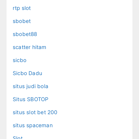
rtp slot
sbobet
sbobet88
scatter hitam
sicbo
Sicbo Dadu
situs judi bola
Situs SBOTOP
situs slot bet 200
situs spaceman
Slot