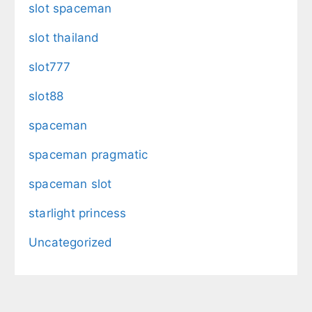
slot spaceman
slot thailand
slot777
slot88
spaceman
spaceman pragmatic
spaceman slot
starlight princess
Uncategorized