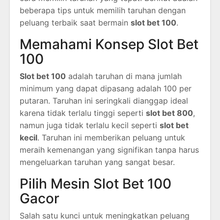
beberapa tips untuk memilih taruhan dengan
peluang terbaik saat bermain
slot bet 100
.
Memahami Konsep Slot Bet
100
Slot bet 100
adalah taruhan di mana jumlah
minimum yang dapat dipasang adalah 100 per
putaran. Taruhan ini seringkali dianggap ideal
karena tidak terlalu tinggi seperti
slot bet 800
,
namun juga tidak terlalu kecil seperti
slot bet
kecil
. Taruhan ini memberikan peluang untuk
meraih kemenangan yang signifikan tanpa harus
mengeluarkan taruhan yang sangat besar.
Pilih Mesin Slot Bet 100
Gacor
Salah satu kunci untuk meningkatkan peluang