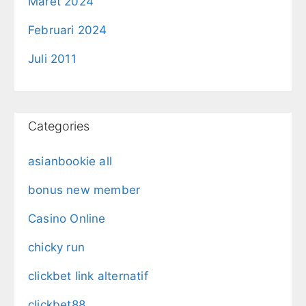
Maret 2024
Februari 2024
Juli 2011
Categories
asianbookie all
bonus new member
Casino Online
chicky run
clickbet link alternatif
clickbet88