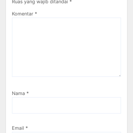
Ruas yang wajib ditandai
*
Komentar
*
Nama
*
Email
*