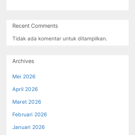
Recent Comments
Tidak ada komentar untuk ditampilkan.
Archives
Mei 2026
April 2026
Maret 2026
Februari 2026
Januari 2026