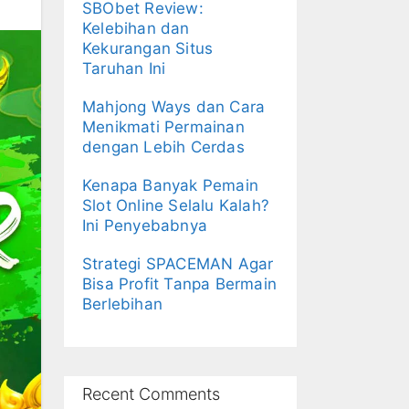
SBObet Review:
Kelebihan dan
Kekurangan Situs
Taruhan Ini
Mahjong Ways dan Cara
Menikmati Permainan
dengan Lebih Cerdas
Kenapa Banyak Pemain
Slot Online Selalu Kalah?
Ini Penyebabnya
Strategi SPACEMAN Agar
Bisa Profit Tanpa Bermain
Berlebihan
Recent Comments