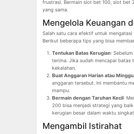
frustrasi. Bermain slot bet 100, slot bet
yang sama.
Mengelola Keuangan d
Salah satu cara efektif untuk mengatas
Berikut beberapa tips yang bisa memb
Tentukan Batas Kerugian
: Sebelum
terima. Jika sudah mencapai batas 
kekalahan.
Buat Anggaran Harian atau Mingg
anggaran tersebut. Ini membantu m
mampu.
Bermain dengan Taruhan Kecil
: Me
200 bisa menjadi strategi yang ba
kerugian besar dalam waktu singkat
Mengambil Istirahat