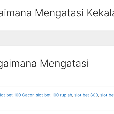
gaimana Mengatasi Keka
agaimana Mengatasi
lot bet 100 Gacor
,
slot bet 100 rupiah
,
slot bet 800
,
slot be