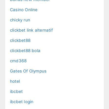
Casino Online
chicky run
clickbet link alternatif
clickbet88
clickbet88 bola
cmd368
Gates Of Olympus
hotel
ibcbet
ibcbet login