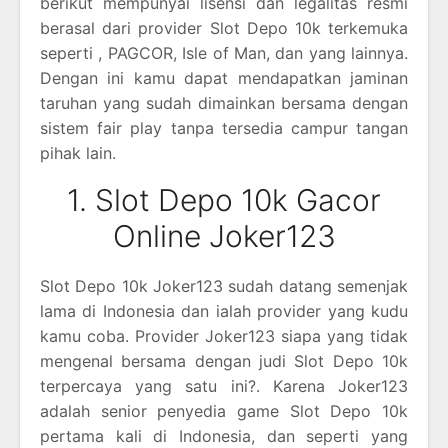
berikut mempunyai lisensi dan legalitas resmi
berasal dari provider Slot Depo 10k terkemuka
seperti , PAGCOR, Isle of Man, dan yang lainnya.
Dengan ini kamu dapat mendapatkan jaminan
taruhan yang sudah dimainkan bersama dengan
sistem fair play tanpa tersedia campur tangan
pihak lain.
1. Slot Depo 10k Gacor
Online Joker123
Slot Depo 10k Joker123 sudah datang semenjak
lama di Indonesia dan ialah provider yang kudu
kamu coba. Provider Joker123 siapa yang tidak
mengenal bersama dengan judi Slot Depo 10k
terpercaya yang satu ini?. Karena Joker123
adalah senior penyedia game Slot Depo 10k
pertama kali di Indonesia, dan seperti yang