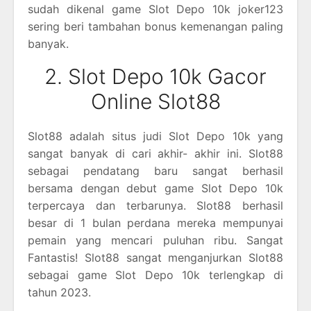
sudah dikenal game Slot Depo 10k joker123
sering beri tambahan bonus kemenangan paling
banyak.
2. Slot Depo 10k Gacor
Online Slot88
Slot88 adalah situs judi Slot Depo 10k yang
sangat banyak di cari akhir- akhir ini. Slot88
sebagai pendatang baru sangat berhasil
bersama dengan debut game Slot Depo 10k
terpercaya dan terbarunya. Slot88 berhasil
besar di 1 bulan perdana mereka mempunyai
pemain yang mencari puluhan ribu. Sangat
Fantastis! Slot88 sangat menganjurkan Slot88
sebagai game Slot Depo 10k terlengkap di
tahun 2023.