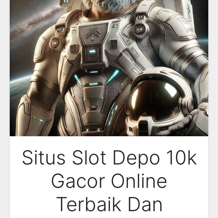
Situs Slot Depo 10k
Gacor Online
Terbaik Dan