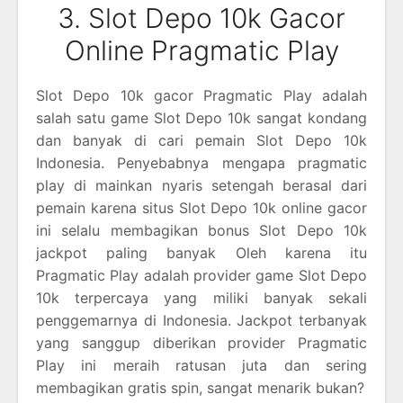
3. Slot Depo 10k Gacor
Online Pragmatic Play
Slot Depo 10k gacor Pragmatic Play adalah
salah satu game Slot Depo 10k sangat kondang
dan banyak di cari pemain Slot Depo 10k
Indonesia. Penyebabnya mengapa pragmatic
play di mainkan nyaris setengah berasal dari
pemain karena situs Slot Depo 10k online gacor
ini selalu membagikan bonus Slot Depo 10k
jackpot paling banyak Oleh karena itu
Pragmatic Play adalah provider game Slot Depo
10k terpercaya yang miliki banyak sekali
penggemarnya di Indonesia. Jackpot terbanyak
yang sanggup diberikan provider Pragmatic
Play ini meraih ratusan juta dan sering
membagikan gratis spin, sangat menarik bukan?