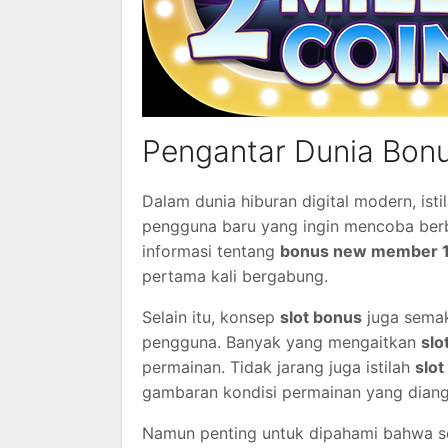
Pengantar Dunia Bon
Dalam dunia hiburan digital modern, isti
pengguna baru yang ingin mencoba berb
informasi tentang
bonus new member 
pertama kali bergabung.
Selain itu, konsep
slot bonus
juga semak
pengguna. Banyak yang mengaitkan
slo
permainan. Tidak jarang juga istilah
slot
gambaran kondisi permainan yang diangg
Namun penting untuk dipahami bahwa sem