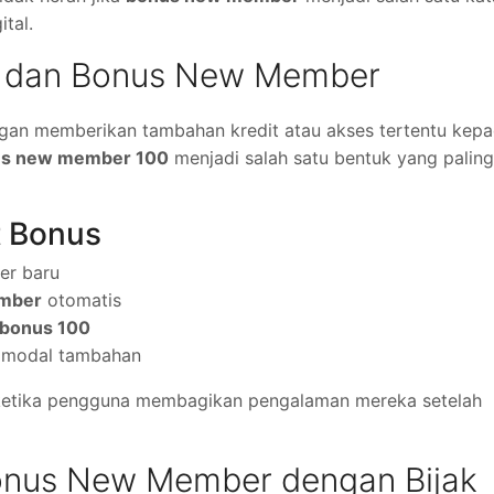
ital.
us dan Bonus New Member
gan memberikan tambahan kredit atau akses tertentu kep
s new member 100
menjadi salah satu bentuk yang paling
 Bonus
er baru
mber
otomatis
 bonus 100
n modal tambahan
ketika pengguna membagikan pengalaman mereka setelah
nus New Member dengan Bijak