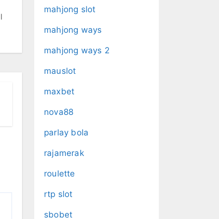
mahjong slot
l
mahjong ways
mahjong ways 2
mauslot
maxbet
nova88
parlay bola
rajamerak
roulette
rtp slot
sbobet