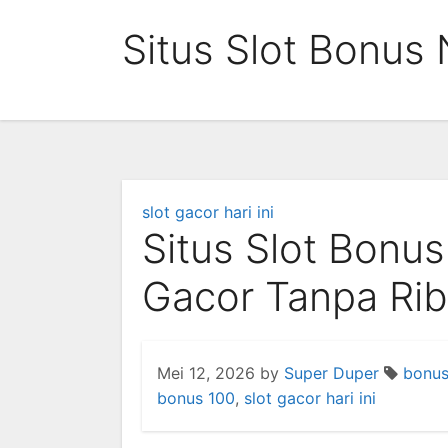
Skip
Situs Slot Bonu
to
content
slot gacor hari ini
Situs Slot Bon
Gacor Tanpa Rib
Mei 12, 2026
by
Super Duper
bonu
bonus 100
,
slot gacor hari ini