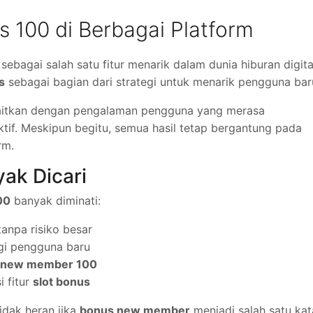
 100 di Berbagai Platform
ebagai salah satu fitur menarik dalam dunia hiburan digita
s
sebagai bagian dari strategi untuk menarik pengguna bar
kaitkan dengan pengalaman pengguna yang merasa
if. Meskipun begitu, semua hasil tetap bergantung pada
rm.
ak Dicari
00
banyak diminati:
npa risiko besar
i pengguna baru
 new member 100
i fitur
slot bonus
idak heran jika
bonus new member
menjadi salah satu kat