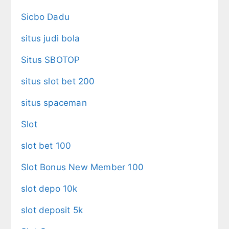
Sicbo Dadu
situs judi bola
Situs SBOTOP
situs slot bet 200
situs spaceman
Slot
slot bet 100
Slot Bonus New Member 100
slot depo 10k
slot deposit 5k