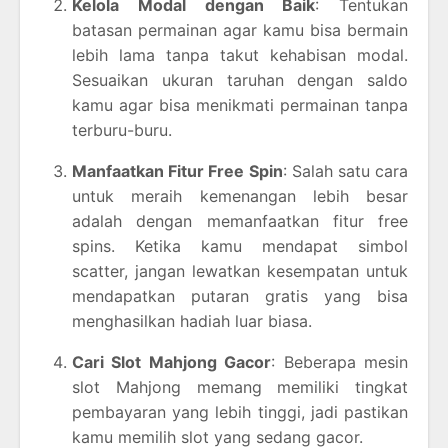
Kelola Modal dengan Baik
: Tentukan
batasan permainan agar kamu bisa bermain
lebih lama tanpa takut kehabisan modal.
Sesuaikan ukuran taruhan dengan saldo
kamu agar bisa menikmati permainan tanpa
terburu-buru.
Manfaatkan Fitur Free Spin
: Salah satu cara
untuk meraih kemenangan lebih besar
adalah dengan memanfaatkan fitur free
spins. Ketika kamu mendapat simbol
scatter, jangan lewatkan kesempatan untuk
mendapatkan putaran gratis yang bisa
menghasilkan hadiah luar biasa.
Cari Slot Mahjong Gacor
: Beberapa mesin
slot Mahjong memang memiliki tingkat
pembayaran yang lebih tinggi, jadi pastikan
kamu memilih slot yang sedang gacor.