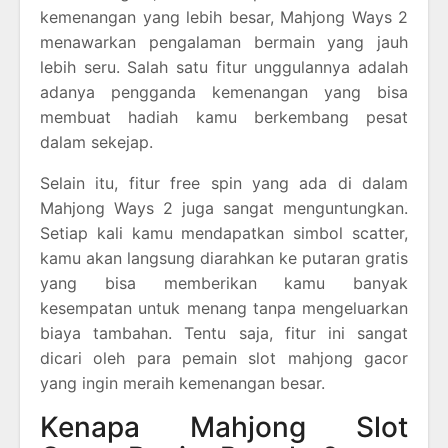
kemenangan yang lebih besar, Mahjong Ways 2
menawarkan pengalaman bermain yang jauh
lebih seru. Salah satu fitur unggulannya adalah
adanya pengganda kemenangan yang bisa
membuat hadiah kamu berkembang pesat
dalam sekejap.
Selain itu, fitur free spin yang ada di dalam
Mahjong Ways 2 juga sangat menguntungkan.
Setiap kali kamu mendapatkan simbol scatter,
kamu akan langsung diarahkan ke putaran gratis
yang bisa memberikan kamu banyak
kesempatan untuk menang tanpa mengeluarkan
biaya tambahan. Tentu saja, fitur ini sangat
dicari oleh para pemain slot mahjong gacor
yang ingin meraih kemenangan besar.
Kenapa Mahjong Slot