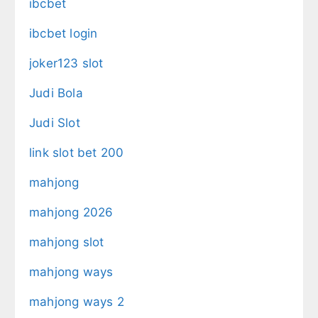
ibcbet
ibcbet login
joker123 slot
Judi Bola
Judi Slot
link slot bet 200
mahjong
mahjong 2026
mahjong slot
mahjong ways
mahjong ways 2