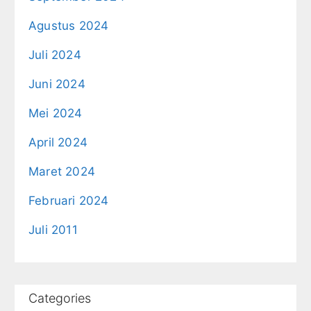
Agustus 2024
Juli 2024
Juni 2024
Mei 2024
April 2024
Maret 2024
Februari 2024
Juli 2011
Categories