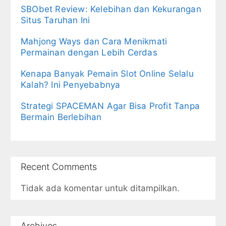
SBObet Review: Kelebihan dan Kekurangan
Situs Taruhan Ini
Mahjong Ways dan Cara Menikmati
Permainan dengan Lebih Cerdas
Kenapa Banyak Pemain Slot Online Selalu
Kalah? Ini Penyebabnya
Strategi SPACEMAN Agar Bisa Profit Tanpa
Bermain Berlebihan
Recent Comments
Tidak ada komentar untuk ditampilkan.
Archives