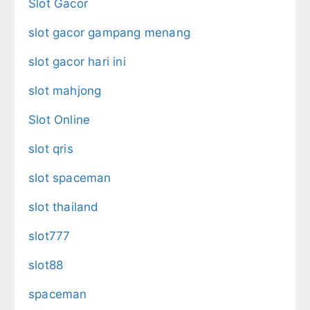
Slot Gacor
slot gacor gampang menang
slot gacor hari ini
slot mahjong
Slot Online
slot qris
slot spaceman
slot thailand
slot777
slot88
spaceman