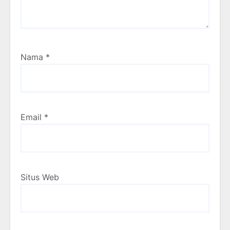
Nama
*
Email
*
Situs Web