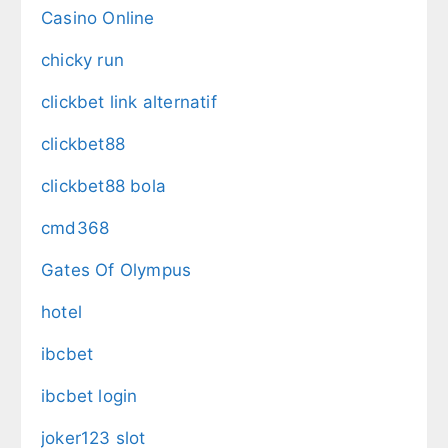
Casino Online
chicky run
clickbet link alternatif
clickbet88
clickbet88 bola
cmd368
Gates Of Olympus
hotel
ibcbet
ibcbet login
joker123 slot