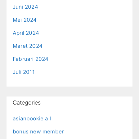
Juni 2024
Mei 2024
April 2024
Maret 2024
Februari 2024
Juli 2011
Categories
asianbookie all
bonus new member