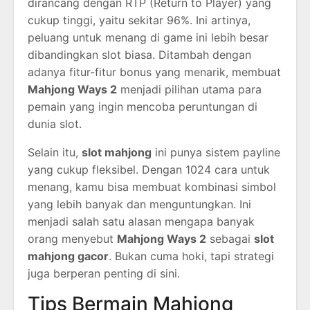
dirancang dengan RTP (Return to Player) yang
cukup tinggi, yaitu sekitar 96%. Ini artinya,
peluang untuk menang di game ini lebih besar
dibandingkan slot biasa. Ditambah dengan
adanya fitur-fitur bonus yang menarik, membuat
Mahjong Ways 2
menjadi pilihan utama para
pemain yang ingin mencoba peruntungan di
dunia slot.
Selain itu,
slot mahjong
ini punya sistem payline
yang cukup fleksibel. Dengan 1024 cara untuk
menang, kamu bisa membuat kombinasi simbol
yang lebih banyak dan menguntungkan. Ini
menjadi salah satu alasan mengapa banyak
orang menyebut
Mahjong Ways 2
sebagai
slot
mahjong gacor
. Bukan cuma hoki, tapi strategi
juga berperan penting di sini.
Tips Bermain Mahjong