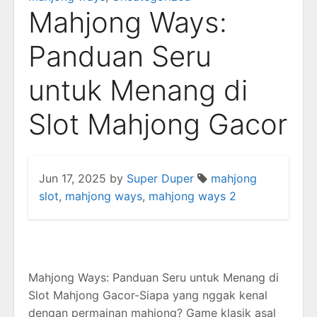
Mahjong Ways:
Panduan Seru
untuk Menang di
Slot Mahjong Gacor
Jun 17, 2025
by
Super Duper
mahjong
slot
,
mahjong ways
,
mahjong ways 2
Mahjong Ways: Panduan Seru untuk Menang di
Slot Mahjong Gacor-Siapa yang nggak kenal
dengan permainan mahjong? Game klasik asal