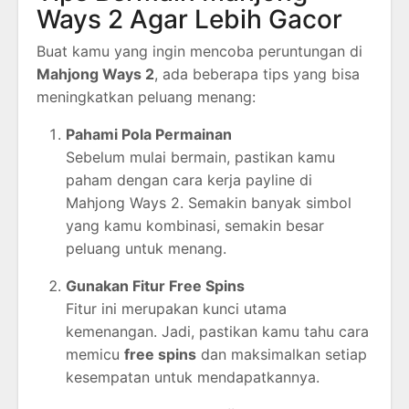
Ways 2 Agar Lebih Gacor
Buat kamu yang ingin mencoba peruntungan di
Mahjong Ways 2
, ada beberapa tips yang bisa
meningkatkan peluang menang:
Pahami Pola Permainan
Sebelum mulai bermain, pastikan kamu
paham dengan cara kerja payline di
Mahjong Ways 2. Semakin banyak simbol
yang kamu kombinasi, semakin besar
peluang untuk menang.
Gunakan Fitur Free Spins
Fitur ini merupakan kunci utama
kemenangan. Jadi, pastikan kamu tahu cara
memicu
free spins
dan maksimalkan setiap
kesempatan untuk mendapatkannya.