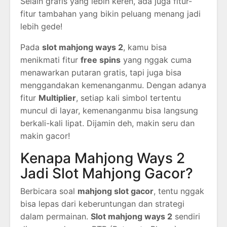
Selain grafis yang lebih keren, ada juga fitur-
fitur tambahan yang bikin peluang menang jadi
lebih gede!
Pada
slot mahjong ways 2
, kamu bisa
menikmati fitur
free spins
yang nggak cuma
menawarkan putaran gratis, tapi juga bisa
menggandakan kemenanganmu. Dengan adanya
fitur
Multiplier
, setiap kali simbol tertentu
muncul di layar, kemenanganmu bisa langsung
berkali-kali lipat. Dijamin deh, makin seru dan
makin gacor!
Kenapa Mahjong Ways 2
Jadi Slot Mahjong Gacor?
Berbicara soal
mahjong slot gacor
, tentu nggak
bisa lepas dari keberuntungan dan strategi
dalam permainan.
Slot mahjong ways 2
sendiri