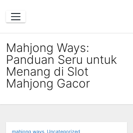
Skip
to
content
Mahjong Ways:
Panduan Seru untuk
Menang di Slot
Mahjong Gacor
mahjong ways
,
Uncategorized