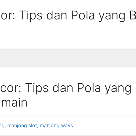
or: Tips dan Pola yang B
cor: Tips dan Pola yang
emain
ng
,
mahjong slot
,
mahjong ways