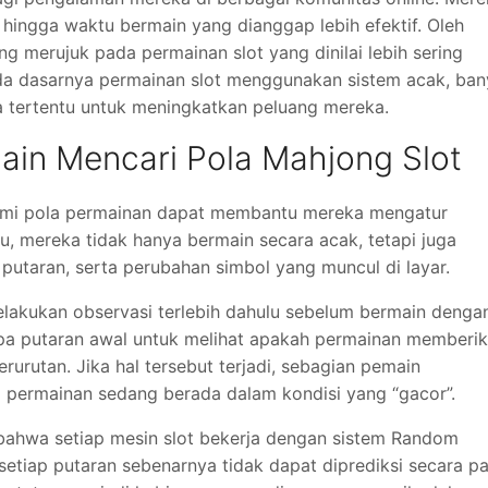
 hingga waktu bermain yang dianggap lebih efektif. Oleh
ang merujuk pada permainan slot yang dinilai lebih sering
 dasarnya permainan slot menggunakan sistem acak, ban
tertentu untuk meningkatkan peluang mereka.
in Mencari Pola Mahjong Slot
mi pola permainan dapat membantu mereka mengatur
tu, mereka tidak hanya bermain secara acak, tetapi juga
putaran, serta perubahan simbol yang muncul di layar.
elakukan observasi terlebih dahulu sebelum bermain denga
pa putaran awal untuk melihat apakah permainan memberi
urutan. Jika hal tersebut terjadi, sebagian pemain
permainan sedang berada dalam kondisi yang “gacor”.
 bahwa setiap mesin slot bekerja dengan sistem Random
setiap putaran sebenarnya tidak dapat diprediksi secara pas