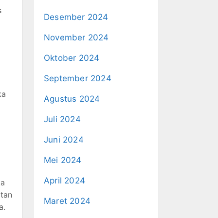
s
Desember 2024
November 2024
Oktober 2024
September 2024
ka
Agustus 2024
Juli 2024
Juni 2024
Mei 2024
April 2024
ka
atan
Maret 2024
a.