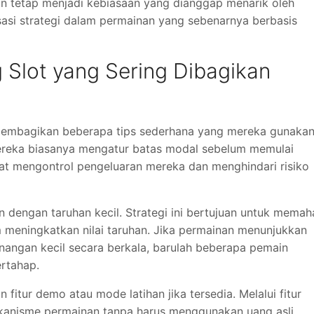
an tetap menjadi kebiasaan yang dianggap menarik oleh
si strategi dalam permainan yang sebenarnya berbasis
 Slot yang Sering Dibagikan
embagikan beberapa tips sederhana yang mereka gunaka
ereka biasanya mengatur batas modal sebelum memulai
at mengontrol pengeluaran mereka dan menghindari risiko
 dengan taruhan kecil. Strategi ini bertujuan untuk mema
m meningkatkan nilai taruhan. Jika permainan menunjukkan
nangan kecil secara berkala, barulah beberapa pemain
rtahap.
fitur demo atau mode latihan jika tersedia. Melalui fitur
kanisme permainan tanpa harus menggunakan uang asli.