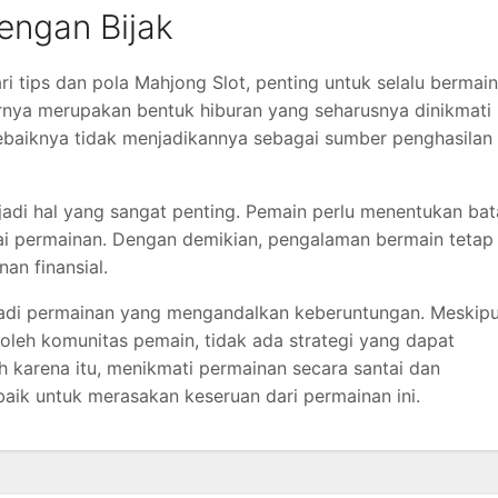
engan Bijak
i tips dan pola Mahjong Slot, penting untuk selalu bermain
rnya merupakan bentuk hiburan yang seharusnya dinikmati
 sebaiknya tidak menjadikannya sebagai sumber penghasilan
enjadi hal yang sangat penting. Pemain perlu menentukan bat
i permainan. Dengan demikian, pengalaman bermain tetap
n finansial.
jadi permainan yang mengandalkan keberuntungan. Meskip
 oleh komunitas pemain, tidak ada strategi yang dapat
 karena itu, menikmati permainan secara santai dan
ik untuk merasakan keseruan dari permainan ini.