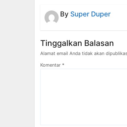
By
Super Duper
Tinggalkan Balasan
Alamat email Anda tidak akan dipublikas
Komentar
*