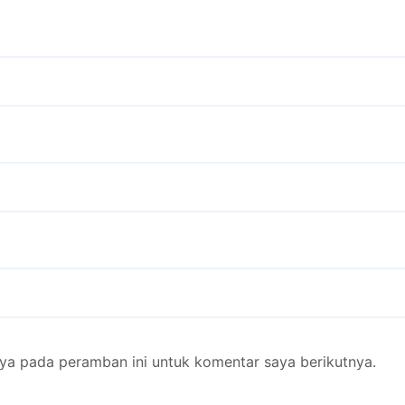
ya pada peramban ini untuk komentar saya berikutnya.