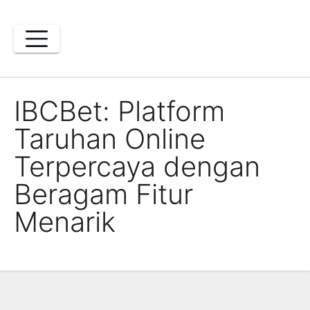
Skip
to
content
IBCBet: Platform
Taruhan Online
Terpercaya dengan
Beragam Fitur
Menarik