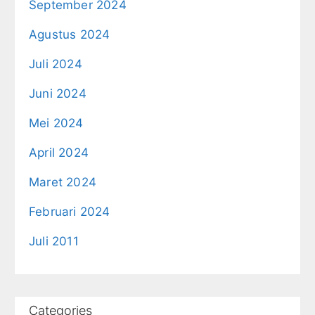
September 2024
Agustus 2024
Juli 2024
Juni 2024
Mei 2024
April 2024
Maret 2024
Februari 2024
Juli 2011
Categories