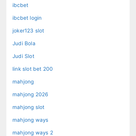
ibcbet
ibcbet login
joker123 slot
Judi Bola
Judi Slot
link slot bet 200
mahjong
mahjong 2026
mahjong slot
mahjong ways
mahjong ways 2