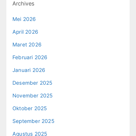
Archives
Mei 2026
April 2026
Maret 2026
Februari 2026
Januari 2026
Desember 2025
November 2025
Oktober 2025
September 2025
Agustus 2025