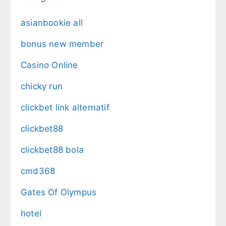
asianbookie all
bonus new member
Casino Online
chicky run
clickbet link alternatif
clickbet88
clickbet88 bola
cmd368
Gates Of Olympus
hotel