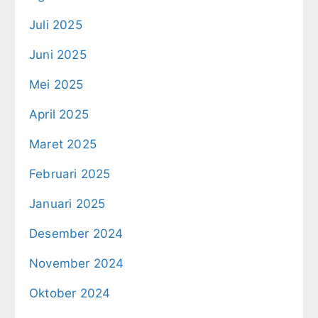
Juli 2025
Juni 2025
Mei 2025
April 2025
Maret 2025
Februari 2025
Januari 2025
Desember 2024
November 2024
Oktober 2024