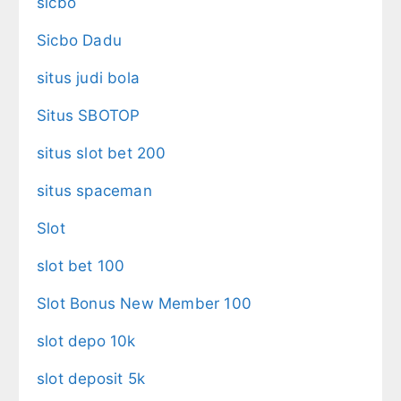
sicbo
Sicbo Dadu
situs judi bola
Situs SBOTOP
situs slot bet 200
situs spaceman
Slot
slot bet 100
Slot Bonus New Member 100
slot depo 10k
slot deposit 5k