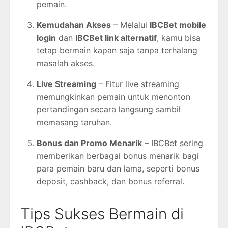
pemain.
Kemudahan Akses
– Melalui
IBCBet mobile
login
dan
IBCBet link alternatif
, kamu bisa
tetap bermain kapan saja tanpa terhalang
masalah akses.
Live Streaming
– Fitur live streaming
memungkinkan pemain untuk menonton
pertandingan secara langsung sambil
memasang taruhan.
Bonus dan Promo Menarik
– IBCBet sering
memberikan berbagai bonus menarik bagi
para pemain baru dan lama, seperti bonus
deposit, cashback, dan bonus referral.
Tips Sukses Bermain di