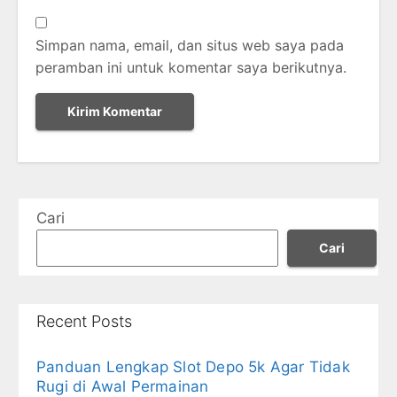
Simpan nama, email, dan situs web saya pada
peramban ini untuk komentar saya berikutnya.
Cari
Cari
Recent Posts
Panduan Lengkap Slot Depo 5k Agar Tidak
Rugi di Awal Permainan