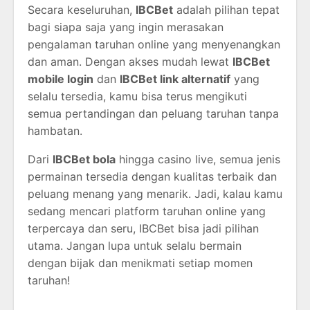
Secara keseluruhan,
IBCBet
adalah pilihan tepat
bagi siapa saja yang ingin merasakan
pengalaman taruhan online yang menyenangkan
dan aman. Dengan akses mudah lewat
IBCBet
mobile login
dan
IBCBet link alternatif
yang
selalu tersedia, kamu bisa terus mengikuti
semua pertandingan dan peluang taruhan tanpa
hambatan.
Dari
IBCBet bola
hingga casino live, semua jenis
permainan tersedia dengan kualitas terbaik dan
peluang menang yang menarik. Jadi, kalau kamu
sedang mencari platform taruhan online yang
terpercaya dan seru, IBCBet bisa jadi pilihan
utama. Jangan lupa untuk selalu bermain
dengan bijak dan menikmati setiap momen
taruhan!