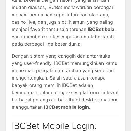
Asia. Dikenal dengan sistem yang aman dan
mudah diakses, IBCBet menawarkan berbagai
macam permainan seperti taruhan olahraga,
casino live, dan juga slot. Namun, yang paling
menjadi favorit tentu saja taruhan
IBCBet bola
,
yang memberikan kesempatan untuk bertaruh
pada berbagai liga besar dunia.
Dengan sistem yang canggih dan antarmuka
yang user-friendly, IBCBet memungkinkan kamu
menikmati pengalaman taruhan yang seru dan
menguntungkan. Salah satu alasan kenapa
banyak orang memilih IBCBet adalah
kemudahan dalam mengakses platform ini lewat
berbagai perangkat, baik itu di desktop maupun
menggunakan
IBCBet mobile login
.
IBCBet Mobile Login: