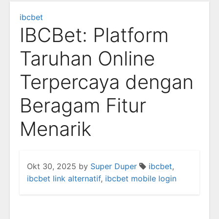
ibcbet
IBCBet: Platform
Taruhan Online
Terpercaya dengan
Beragam Fitur
Menarik
Okt 30, 2025
by
Super Duper
ibcbet
,
ibcbet link alternatif
,
ibcbet mobile login