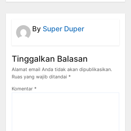
By
Super Duper
Tinggalkan Balasan
Alamat email Anda tidak akan dipublikasikan.
Ruas yang wajib ditandai
*
Komentar
*