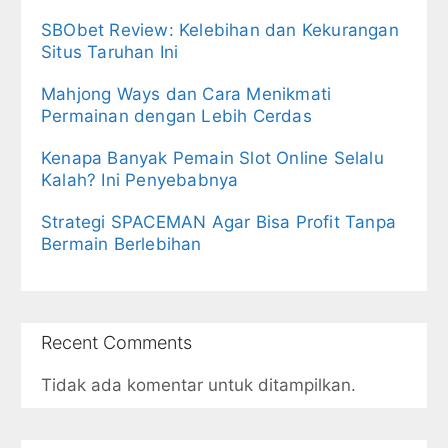
SBObet Review: Kelebihan dan Kekurangan
Situs Taruhan Ini
Mahjong Ways dan Cara Menikmati
Permainan dengan Lebih Cerdas
Kenapa Banyak Pemain Slot Online Selalu
Kalah? Ini Penyebabnya
Strategi SPACEMAN Agar Bisa Profit Tanpa
Bermain Berlebihan
Recent Comments
Tidak ada komentar untuk ditampilkan.