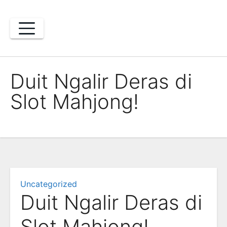
Skip
to
content
Duit Ngalir Deras di
Slot Mahjong!
Uncategorized
Duit Ngalir Deras di
Slot Mahjong!