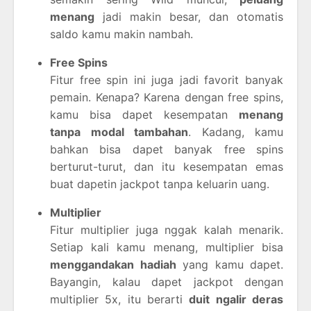
menang
jadi makin besar, dan otomatis
saldo kamu makin nambah.
Free Spins
Fitur free spin ini juga jadi favorit banyak
pemain. Kenapa? Karena dengan free spins,
kamu bisa dapet kesempatan
menang
tanpa modal tambahan
. Kadang, kamu
bahkan bisa dapet banyak free spins
berturut-turut, dan itu kesempatan emas
buat dapetin jackpot tanpa keluarin uang.
Multiplier
Fitur multiplier juga nggak kalah menarik.
Setiap kali kamu menang, multiplier bisa
menggandakan hadiah
yang kamu dapet.
Bayangin, kalau dapet jackpot dengan
multiplier 5x, itu berarti
duit ngalir deras