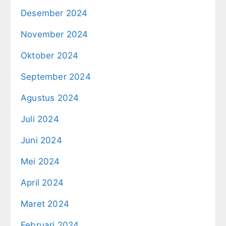
Desember 2024
November 2024
Oktober 2024
September 2024
Agustus 2024
Juli 2024
Juni 2024
Mei 2024
April 2024
Maret 2024
Februari 2024