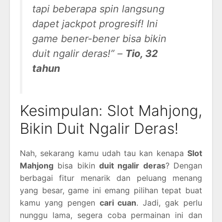
tapi beberapa spin langsung
dapet jackpot progresif! Ini
game bener-bener bisa bikin
duit ngalir deras!” –
Tio, 32
tahun
Kesimpulan: Slot Mahjong,
Bikin Duit Ngalir Deras!
Nah, sekarang kamu udah tau kan kenapa
Slot
Mahjong
bisa bikin
duit ngalir deras
? Dengan
berbagai fitur menarik dan peluang menang
yang besar, game ini emang pilihan tepat buat
kamu yang pengen
cari cuan
. Jadi, gak perlu
nunggu lama, segera coba permainan ini dan