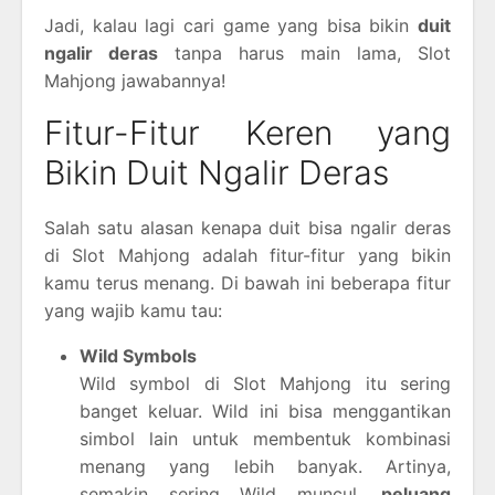
Jadi, kalau lagi cari game yang bisa bikin
duit
ngalir deras
tanpa harus main lama, Slot
Mahjong jawabannya!
Fitur-Fitur Keren yang
Bikin Duit Ngalir Deras
Salah satu alasan kenapa duit bisa ngalir deras
di Slot Mahjong adalah fitur-fitur yang bikin
kamu terus menang. Di bawah ini beberapa fitur
yang wajib kamu tau:
Wild Symbols
Wild symbol di Slot Mahjong itu sering
banget keluar. Wild ini bisa menggantikan
simbol lain untuk membentuk kombinasi
menang yang lebih banyak. Artinya,
semakin sering Wild muncul,
peluang