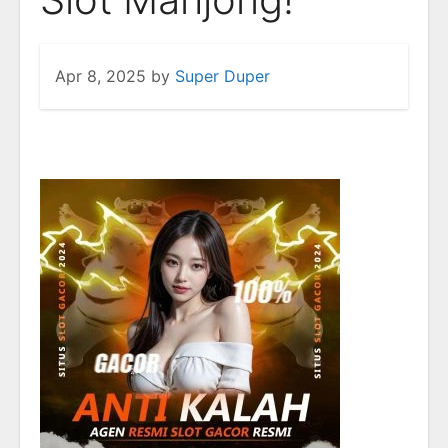
Apr 8, 2025
by
Super Duper