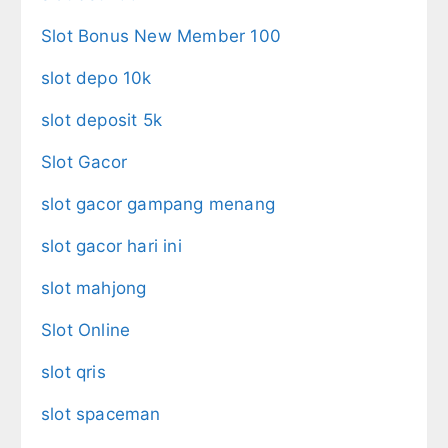
Slot Bonus New Member 100
slot depo 10k
slot deposit 5k
Slot Gacor
slot gacor gampang menang
slot gacor hari ini
slot mahjong
Slot Online
slot qris
slot spaceman