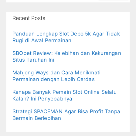
Recent Posts
Panduan Lengkap Slot Depo 5k Agar Tidak
Rugi di Awal Permainan
SBObet Review: Kelebihan dan Kekurangan
Situs Taruhan Ini
Mahjong Ways dan Cara Menikmati
Permainan dengan Lebih Cerdas
Kenapa Banyak Pemain Slot Online Selalu
Kalah? Ini Penyebabnya
Strategi SPACEMAN Agar Bisa Profit Tanpa
Bermain Berlebihan