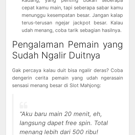
Kadang, yang penting bukan seberapa
cepat kamu main, tapi seberapa sabar kamu
menunggu kesempatan besar. Jangan kalap
terus-terusan ngejar jackpot besar. Kalau
udah menang, coba tarik sebagian hasilnya.
Pengalaman Pemain yang
Sudah Ngalir Duitnya
Gak percaya kalau duit bisa ngalir deras? Coba
dengerin cerita pemain yang udah ngerasain
sensasi menang besar di Slot Mahjong:
“Aku baru main 20 menit, eh,
langsung dapet free spin. Total
menang lebih dari 500 ribu!