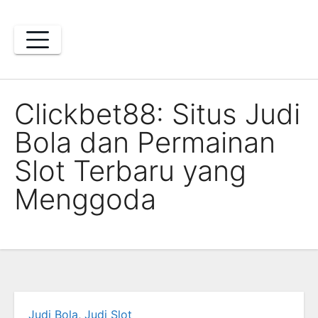
Skip
to
content
Clickbet88: Situs Judi
Bola dan Permainan
Slot Terbaru yang
Menggoda
Judi Bola
,
Judi Slot