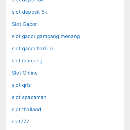
slot deposit 5k
Slot Gacor
slot gacor gampang menang
slot gacor hari ini
slot mahjong
Slot Online
slot qris
slot spaceman
slot thailand
slot777