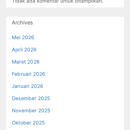
Tidak ada komentar untuk ditampilkan.
Archives
Mei 2026
April 2026
Maret 2026
Februari 2026
Januari 2026
Desember 2025
November 2025
Oktober 2025