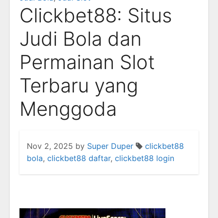
Clickbet88: Situs
Judi Bola dan
Permainan Slot
Terbaru yang
Menggoda
Nov 2, 2025
by
Super Duper
clickbet88
bola
,
clickbet88 daftar
,
clickbet88 login