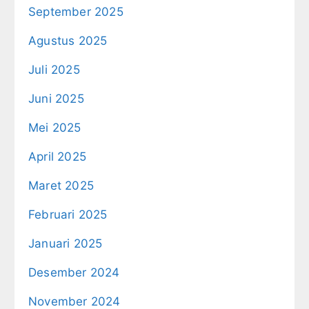
September 2025
Agustus 2025
Juli 2025
Juni 2025
Mei 2025
April 2025
Maret 2025
Februari 2025
Januari 2025
Desember 2024
November 2024