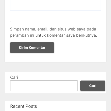
Simpan nama, email, dan situs web saya pada
peramban ini untuk komentar saya berikutnya.
Cari
Cari
Recent Posts