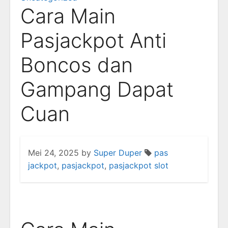
Cara Main
Pasjackpot Anti
Boncos dan
Gampang Dapat
Cuan
Mei 24, 2025
by
Super Duper
pas
jackpot
,
pasjackpot
,
pasjackpot slot