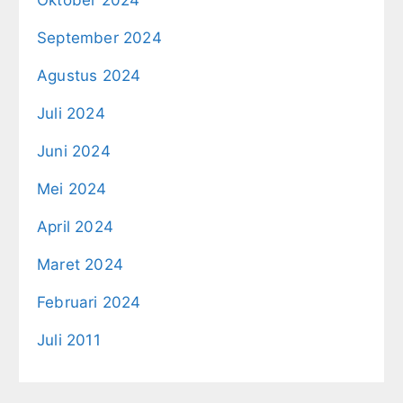
Oktober 2024
September 2024
Agustus 2024
Juli 2024
Juni 2024
Mei 2024
April 2024
Maret 2024
Februari 2024
Juli 2011