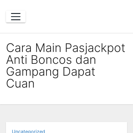
Skip
to
content
Cara Main Pasjackpot
Anti Boncos dan
Gampang Dapat
Cuan
Uncategorized