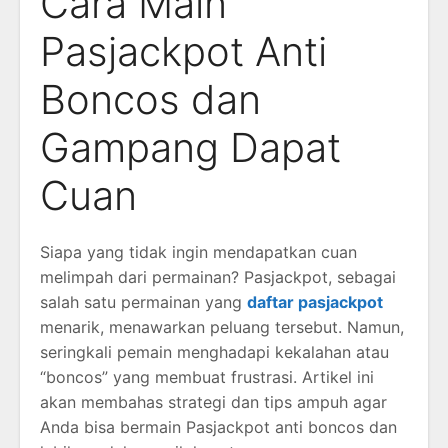
Cara Main
Pasjackpot Anti
Boncos dan
Gampang Dapat
Cuan
Siapa yang tidak ingin mendapatkan cuan
melimpah dari permainan? Pasjackpot, sebagai
salah satu permainan yang
daftar pasjackpot
menarik, menawarkan peluang tersebut. Namun,
seringkali pemain menghadapi kekalahan atau
“boncos” yang membuat frustrasi. Artikel ini
akan membahas strategi dan tips ampuh agar
Anda bisa bermain Pasjackpot anti boncos dan