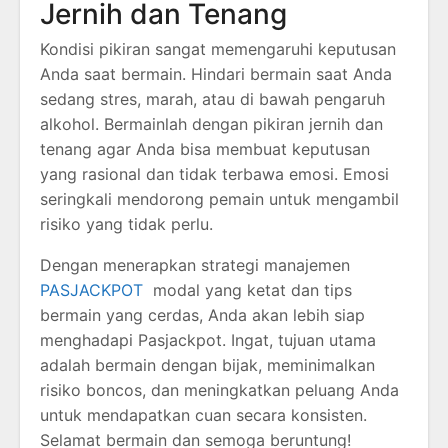
Jernih dan Tenang
Kondisi pikiran sangat memengaruhi keputusan
Anda saat bermain. Hindari bermain saat Anda
sedang stres, marah, atau di bawah pengaruh
alkohol. Bermainlah dengan pikiran jernih dan
tenang agar Anda bisa membuat keputusan
yang rasional dan tidak terbawa emosi. Emosi
seringkali mendorong pemain untuk mengambil
risiko yang tidak perlu.
Dengan menerapkan strategi manajemen
PASJACKPOT
modal yang ketat dan tips
bermain yang cerdas, Anda akan lebih siap
menghadapi Pasjackpot. Ingat, tujuan utama
adalah bermain dengan bijak, meminimalkan
risiko boncos, dan meningkatkan peluang Anda
untuk mendapatkan cuan secara konsisten.
Selamat bermain dan semoga beruntung!