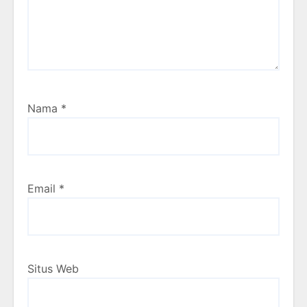
Nama
*
Email
*
Situs Web