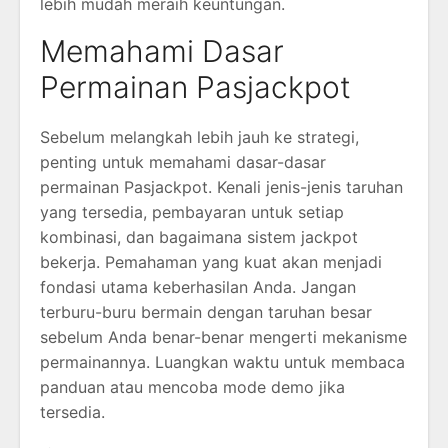
lebih mudah meraih keuntungan.
Memahami Dasar
Permainan Pasjackpot
Sebelum melangkah lebih jauh ke strategi,
penting untuk memahami dasar-dasar
permainan Pasjackpot. Kenali jenis-jenis taruhan
yang tersedia, pembayaran untuk setiap
kombinasi, dan bagaimana sistem jackpot
bekerja. Pemahaman yang kuat akan menjadi
fondasi utama keberhasilan Anda. Jangan
terburu-buru bermain dengan taruhan besar
sebelum Anda benar-benar mengerti mekanisme
permainannya. Luangkan waktu untuk membaca
panduan atau mencoba mode demo jika
tersedia.