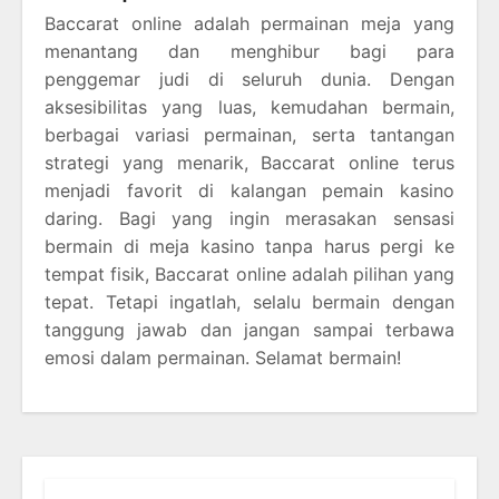
Baccarat online adalah permainan meja yang
menantang dan menghibur bagi para
penggemar judi di seluruh dunia. Dengan
aksesibilitas yang luas, kemudahan bermain,
berbagai variasi permainan, serta tantangan
strategi yang menarik, Baccarat online terus
menjadi favorit di kalangan pemain kasino
daring. Bagi yang ingin merasakan sensasi
bermain di meja kasino tanpa harus pergi ke
tempat fisik, Baccarat online adalah pilihan yang
tepat. Tetapi ingatlah, selalu bermain dengan
tanggung jawab dan jangan sampai terbawa
emosi dalam permainan. Selamat bermain!