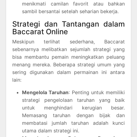
menikmati camilan favorit atau bahkan
sambil bersantai setelah seharian bekerja.
Strategi dan Tantangan dalam
Baccarat Online
Meskipun terlihat sederhana, Baccarat
sebenarnya melibatkan sejumlah strategi yang
bisa membantu pemain meningkatkan peluang
menang mereka. Beberapa strategi umum yang
sering digunakan dalam permainan ini antara
lain:
Mengelola Taruhan
: Penting untuk memiliki
strategi pengelolaan taruhan yang baik
untuk menghindari kerugian besar.
Memasang taruhan dengan bijak dan
membatasi jumlah taruhan adalah kunci
utama dalam strategi ini.