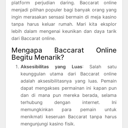
platform perjudian daring. Baccarat online
menjadi pilihan populer bagi banyak orang yang
ingin merasakan sensasi bermain di meja kasino
tanpa harus keluar rumah. Mari kita eksplor
lebih dalam mengenai keunikan dan daya tarik
dari Baccarat online.
Mengapa Baccarat Online
Begitu Menarik?
Aksesibilitas yang Luas
: Salah satu
keunggulan utama dari Baccarat online
adalah aksesibilitasnya yang luas. Pemain
dapat mengakses permainan ini kapan pun
dan di mana pun mereka berada, selama
terhubung dengan internet. Ini
memungkinkan para pemain untuk
menikmati keseruan Baccarat tanpa harus
mengunjungi kasino fisik.