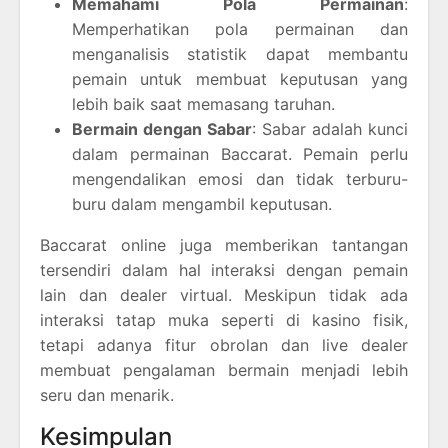
Memahami Pola Permainan
:
Memperhatikan pola permainan dan
menganalisis statistik dapat membantu
pemain untuk membuat keputusan yang
lebih baik saat memasang taruhan.
Bermain dengan Sabar
: Sabar adalah kunci
dalam permainan Baccarat. Pemain perlu
mengendalikan emosi dan tidak terburu-
buru dalam mengambil keputusan.
Baccarat online juga memberikan tantangan
tersendiri dalam hal interaksi dengan pemain
lain dan dealer virtual. Meskipun tidak ada
interaksi tatap muka seperti di kasino fisik,
tetapi adanya fitur obrolan dan live dealer
membuat pengalaman bermain menjadi lebih
seru dan menarik.
Kesimpulan