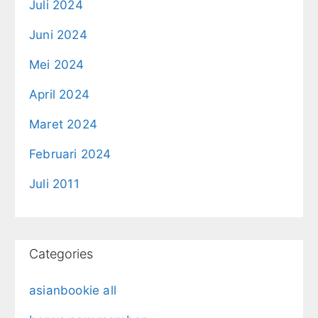
Juli 2024
Juni 2024
Mei 2024
April 2024
Maret 2024
Februari 2024
Juli 2011
Categories
asianbookie all