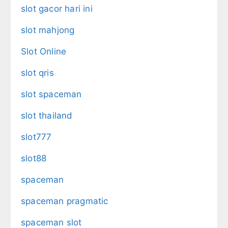
slot gacor hari ini
slot mahjong
Slot Online
slot qris
slot spaceman
slot thailand
slot777
slot88
spaceman
spaceman pragmatic
spaceman slot