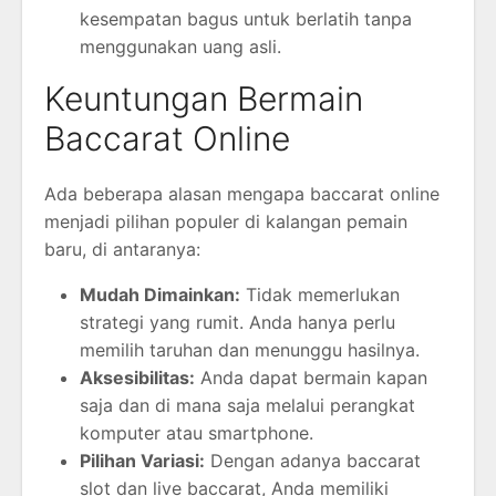
kesempatan bagus untuk berlatih tanpa
menggunakan uang asli.
Keuntungan Bermain
Baccarat Online
Ada beberapa alasan mengapa baccarat online
menjadi pilihan populer di kalangan pemain
baru, di antaranya:
Mudah Dimainkan:
Tidak memerlukan
strategi yang rumit. Anda hanya perlu
memilih taruhan dan menunggu hasilnya.
Aksesibilitas:
Anda dapat bermain kapan
saja dan di mana saja melalui perangkat
komputer atau smartphone.
Pilihan Variasi:
Dengan adanya baccarat
slot dan live baccarat, Anda memiliki