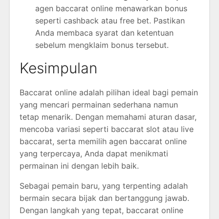
agen baccarat online menawarkan bonus
seperti cashback atau free bet. Pastikan
Anda membaca syarat dan ketentuan
sebelum mengklaim bonus tersebut.
Kesimpulan
Baccarat online adalah pilihan ideal bagi pemain
yang mencari permainan sederhana namun
tetap menarik. Dengan memahami aturan dasar,
mencoba variasi seperti baccarat slot atau live
baccarat, serta memilih agen baccarat online
yang terpercaya, Anda dapat menikmati
permainan ini dengan lebih baik.
Sebagai pemain baru, yang terpenting adalah
bermain secara bijak dan bertanggung jawab.
Dengan langkah yang tepat, baccarat online