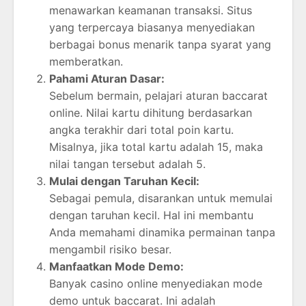
menawarkan keamanan transaksi. Situs
yang terpercaya biasanya menyediakan
berbagai bonus menarik tanpa syarat yang
memberatkan.
Pahami Aturan Dasar:
Sebelum bermain, pelajari aturan baccarat
online. Nilai kartu dihitung berdasarkan
angka terakhir dari total poin kartu.
Misalnya, jika total kartu adalah 15, maka
nilai tangan tersebut adalah 5.
Mulai dengan Taruhan Kecil:
Sebagai pemula, disarankan untuk memulai
dengan taruhan kecil. Hal ini membantu
Anda memahami dinamika permainan tanpa
mengambil risiko besar.
Manfaatkan Mode Demo:
Banyak casino online menyediakan mode
demo untuk baccarat. Ini adalah