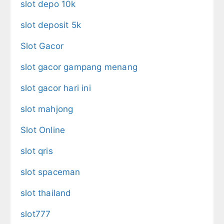
slot depo 10k
slot deposit 5k
Slot Gacor
slot gacor gampang menang
slot gacor hari ini
slot mahjong
Slot Online
slot qris
slot spaceman
slot thailand
slot777