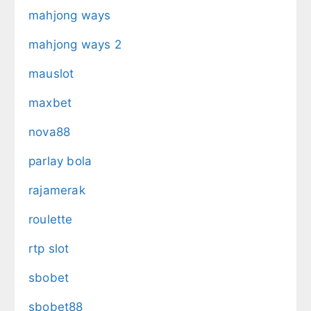
mahjong ways
mahjong ways 2
mauslot
maxbet
nova88
parlay bola
rajamerak
roulette
rtp slot
sbobet
sbobet88