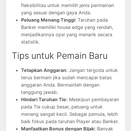
fleksibilitas untuk memilih jenis permainan
yang sesuai dengan gaya Anda.
Peluang Menang Tinggi:
Taruhan pada
Banker memiliki house edge yang rendah,
menjadikannya opsi yang menarik secara
statistik.
Tips untuk Pemain Baru
Tetapkan Anggaran:
Jangan tergoda untuk
terus bermain jika sudah mencapai batas
anggaran Anda. Bermainlah dengan
tanggung jawab.
Hindari Taruhan Tie:
Meskipun pembayaran
pada Tie cukup besar, peluang untuk
menang sangat kecil. Sebagai pemula, lebih
baik fokus pada taruhan Player atau Banker.
Manfaatkan Bonus dengan Bijak:
Banyak