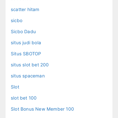
scatter hitam
sicbo
Sicbo Dadu
situs judi bola
Situs SBOTOP
situs slot bet 200
situs spaceman
Slot
slot bet 100
Slot Bonus New Member 100