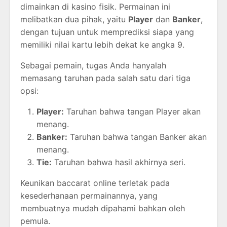
dimainkan di kasino fisik. Permainan ini
melibatkan dua pihak, yaitu
Player
dan
Banker
,
dengan tujuan untuk memprediksi siapa yang
memiliki nilai kartu lebih dekat ke angka 9.
Sebagai pemain, tugas Anda hanyalah
memasang taruhan pada salah satu dari tiga
opsi:
Player:
Taruhan bahwa tangan Player akan
menang.
Banker:
Taruhan bahwa tangan Banker akan
menang.
Tie:
Taruhan bahwa hasil akhirnya seri.
Keunikan baccarat online terletak pada
kesederhanaan permainannya, yang
membuatnya mudah dipahami bahkan oleh
pemula.