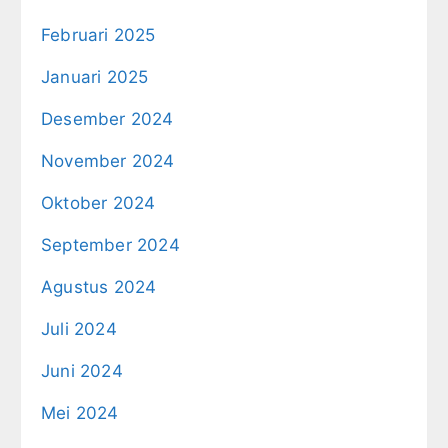
Februari 2025
Januari 2025
Desember 2024
November 2024
Oktober 2024
September 2024
Agustus 2024
Juli 2024
Juni 2024
Mei 2024