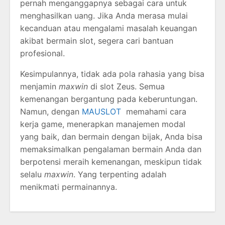
pernah menganggapnya sebagai cara untuk
menghasilkan uang. Jika Anda merasa mulai
kecanduan atau mengalami masalah keuangan
akibat bermain slot, segera cari bantuan
profesional.
Kesimpulannya, tidak ada pola rahasia yang bisa
menjamin
maxwin
di slot Zeus. Semua
kemenangan bergantung pada keberuntungan.
Namun, dengan
MAUSLOT
memahami cara
kerja game, menerapkan manajemen modal
yang baik, dan bermain dengan bijak, Anda bisa
memaksimalkan pengalaman bermain Anda dan
berpotensi meraih kemenangan, meskipun tidak
selalu
maxwin
. Yang terpenting adalah
menikmati permainannya.