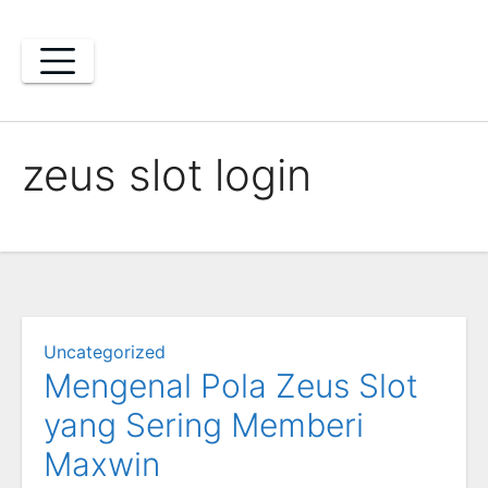
Skip
to
content
zeus slot login
Uncategorized
Mengenal Pola Zeus Slot
yang Sering Memberi
Maxwin