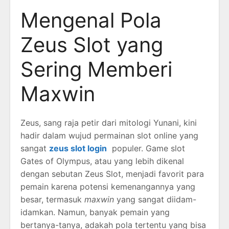
Mengenal Pola
Zeus Slot yang
Sering Memberi
Maxwin
Zeus, sang raja petir dari mitologi Yunani, kini
hadir dalam wujud permainan slot online yang
sangat
zeus slot login
populer. Game slot
Gates of Olympus, atau yang lebih dikenal
dengan sebutan Zeus Slot, menjadi favorit para
pemain karena potensi kemenangannya yang
besar, termasuk
maxwin
yang sangat diidam-
idamkan. Namun, banyak pemain yang
bertanya-tanya, adakah pola tertentu yang bisa