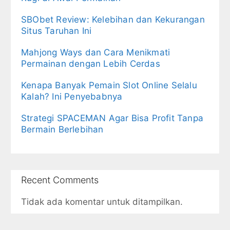
SBObet Review: Kelebihan dan Kekurangan
Situs Taruhan Ini
Mahjong Ways dan Cara Menikmati
Permainan dengan Lebih Cerdas
Kenapa Banyak Pemain Slot Online Selalu
Kalah? Ini Penyebabnya
Strategi SPACEMAN Agar Bisa Profit Tanpa
Bermain Berlebihan
Recent Comments
Tidak ada komentar untuk ditampilkan.