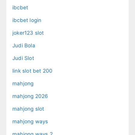
ibcbet
ibcbet login
joker123 slot
Judi Bola
Judi Slot
link slot bet 200
mahjong
mahjong 2026
mahjong slot
mahjong ways
mahjong ways 2