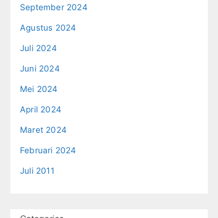
September 2024
Agustus 2024
Juli 2024
Juni 2024
Mei 2024
April 2024
Maret 2024
Februari 2024
Juli 2011