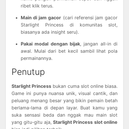
ribet klik terus.
Main di jam gacor
(cari referensi jam gacor
Starlight Princess di komunitas slot,
biasanya ada insight seru).
Pakai modal dengan bijak
, jangan all-in di
awal. Mulai dari bet kecil sambil lihat pola
permainannya.
Penutup
Starlight Princess
bukan cuma slot online biasa.
Game ini punya nuansa unik, visual cantik, dan
peluang menang besar yang bikin pemain betah
berlama-lama di depan layar. Buat kamu yang
suka sensasi beda dan nggak mau main slot
yang gitu-gitu aja,
Starlight Princess slot online