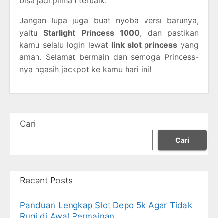
bisa jadi pilihan terbaik.
Jangan lupa juga buat nyoba versi barunya,
yaitu
Starlight Princess 1000
, dan pastikan
kamu selalu login lewat
link slot princess
yang
aman. Selamat bermain dan semoga Princess-
nya ngasih jackpot ke kamu hari ini!
Cari
Cari
Recent Posts
Panduan Lengkap Slot Depo 5k Agar Tidak
Rugi di Awal Permainan