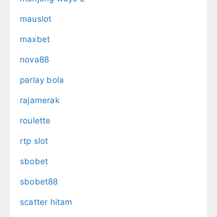
mauslot
maxbet
nova88
parlay bola
rajamerak
roulette
rtp slot
sbobet
sbobet88
scatter hitam