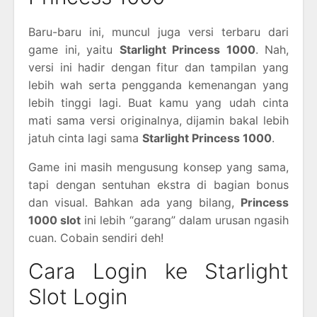
Baru-baru ini, muncul juga versi terbaru dari
game ini, yaitu
Starlight Princess 1000
. Nah,
versi ini hadir dengan fitur dan tampilan yang
lebih wah serta pengganda kemenangan yang
lebih tinggi lagi. Buat kamu yang udah cinta
mati sama versi originalnya, dijamin bakal lebih
jatuh cinta lagi sama
Starlight Princess 1000
.
Game ini masih mengusung konsep yang sama,
tapi dengan sentuhan ekstra di bagian bonus
dan visual. Bahkan ada yang bilang,
Princess
1000 slot
ini lebih “garang” dalam urusan ngasih
cuan. Cobain sendiri deh!
Cara Login ke Starlight
Slot Login