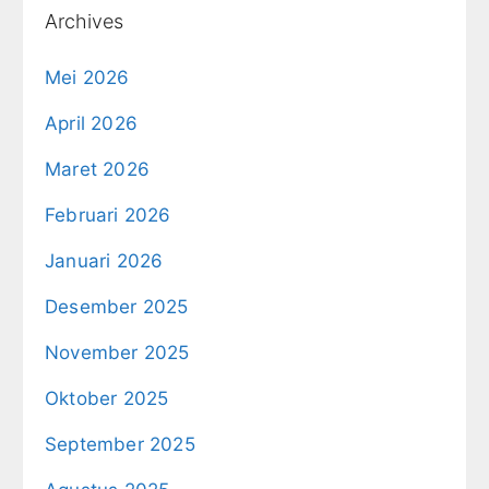
Archives
Mei 2026
April 2026
Maret 2026
Februari 2026
Januari 2026
Desember 2025
November 2025
Oktober 2025
September 2025