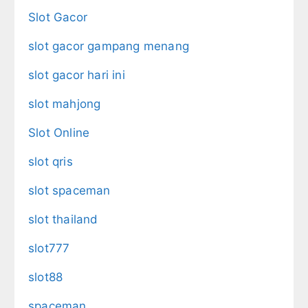
Slot Gacor
slot gacor gampang menang
slot gacor hari ini
slot mahjong
Slot Online
slot qris
slot spaceman
slot thailand
slot777
slot88
spaceman