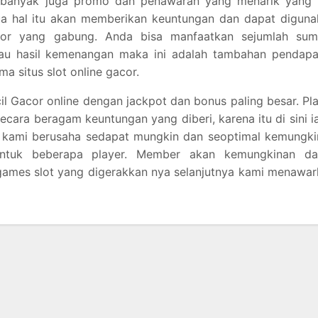
tu banyak juga promo dan penawaran yang menarik yang l
a hal itu akan memberikan keuntungan dan dapat diguna
tor yang gabung. Anda bisa manfaatkan sejumlah sum
tau hasil kemenangan maka ini adalah tambahan pendapa
a situs slot online gacor.
cil Gacor online dengan jackpot dan bonus paling besar. Pl
cara beragam keuntungan yang diberi, karena itu di sini i
a kami berusaha sedapat mungkin dan seoptimal kemungki
untuk beberapa player. Member akan kemungkinan da
games slot yang digerakkan nya selanjutnya kami menawa