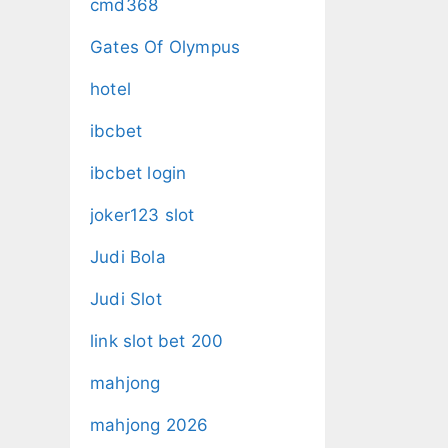
cmd368
Gates Of Olympus
hotel
ibcbet
ibcbet login
joker123 slot
Judi Bola
Judi Slot
link slot bet 200
mahjong
mahjong 2026