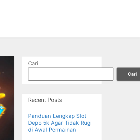
Cari
Cari
Recent Posts
Panduan Lengkap Slot
Depo 5k Agar Tidak Rugi
di Awal Permainan