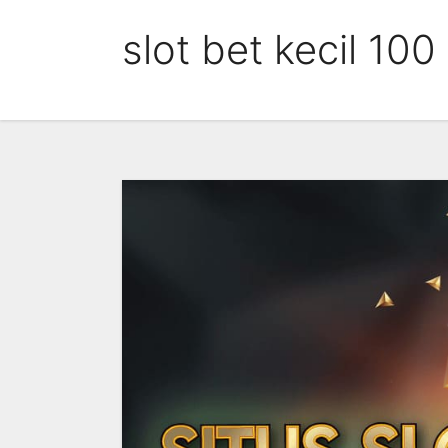
Skip
slot bet kecil 100
to
content