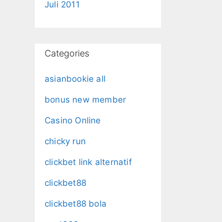
Juli 2011
Categories
asianbookie all
bonus new member
Casino Online
chicky run
clickbet link alternatif
clickbet88
clickbet88 bola