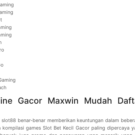
Gaming
gaming
t
aming
aming
h
ro
Go
 Gaming
uch
nline Gacor Maxwin Mudah Daft
or slot88 benar-benar memberikan keuntungan dalam bebe
 kompilasi games Slot Bet Kecil Gacor paling dipercaya 