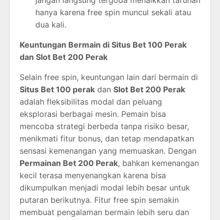
jangan langsung tergoda menaikkan taruhan
hanya karena free spin muncul sekali atau
dua kali.
Keuntungan Bermain di Situs Bet 100 Perak
dan Slot Bet 200 Perak
Selain free spin, keuntungan lain dari bermain di
Situs Bet 100 perak
dan
Slot Bet 200 Perak
adalah fleksibilitas modal dan peluang
eksplorasi berbagai mesin. Pemain bisa
mencoba strategi berbeda tanpa risiko besar,
menikmati fitur bonus, dan tetap mendapatkan
sensasi kemenangan yang memuaskan. Dengan
Permainan Bet 200 Perak
, bahkan kemenangan
kecil terasa menyenangkan karena bisa
dikumpulkan menjadi modal lebih besar untuk
putaran berikutnya. Fitur free spin semakin
membuat pengalaman bermain lebih seru dan