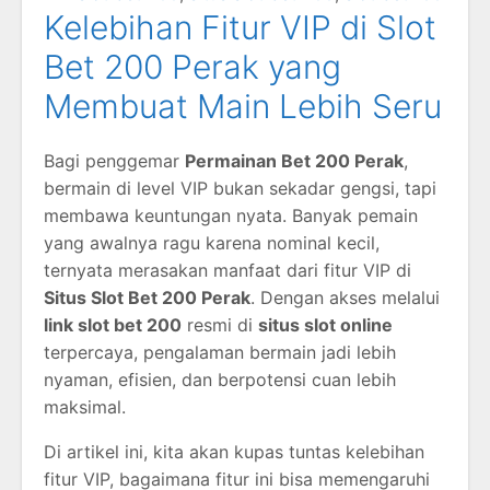
Kelebihan Fitur VIP di Slot
Bet 200 Perak yang
Membuat Main Lebih Seru
Bagi penggemar
Permainan Bet 200 Perak
,
bermain di level VIP bukan sekadar gengsi, tapi
membawa keuntungan nyata. Banyak pemain
yang awalnya ragu karena nominal kecil,
ternyata merasakan manfaat dari fitur VIP di
Situs Slot Bet 200 Perak
. Dengan akses melalui
link slot bet 200
resmi di
situs slot online
terpercaya, pengalaman bermain jadi lebih
nyaman, efisien, dan berpotensi cuan lebih
maksimal.
Di artikel ini, kita akan kupas tuntas kelebihan
fitur VIP, bagaimana fitur ini bisa memengaruhi