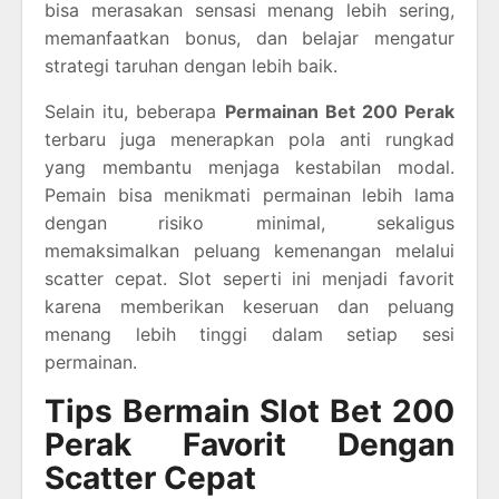
bisa merasakan sensasi menang lebih sering,
memanfaatkan bonus, dan belajar mengatur
strategi taruhan dengan lebih baik.
Selain itu, beberapa
Permainan Bet 200 Perak
terbaru juga menerapkan pola anti rungkad
yang membantu menjaga kestabilan modal.
Pemain bisa menikmati permainan lebih lama
dengan risiko minimal, sekaligus
memaksimalkan peluang kemenangan melalui
scatter cepat. Slot seperti ini menjadi favorit
karena memberikan keseruan dan peluang
menang lebih tinggi dalam setiap sesi
permainan.
Tips Bermain Slot Bet 200
Perak Favorit Dengan
Scatter Cepat