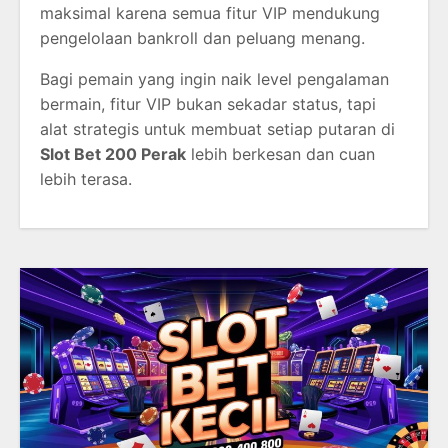
maksimal karena semua fitur VIP mendukung
pengelolaan bankroll dan peluang menang.
Bagi pemain yang ingin naik level pengalaman
bermain, fitur VIP bukan sekadar status, tapi
alat strategis untuk membuat setiap putaran di
Slot Bet 200 Perak
lebih berkesan dan cuan
lebih terasa.