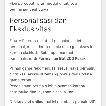
Mempercepat rotasi modal untuk sesi
permainan berikutnya.
Personalisasi dan
Eksklusivitas
Fitur VIP kerap memberi pengalaman lebih
personal, mulai dari tema akun hingga akses ke
konten eksklusif. Beberapa manfaat
personalisasi di
Permainan Bet 200 Perak
:
Pilihan game rekomendasi sesuai gaya bermain.
Notifikasi eksklusif tentang bonus dan update
game terbaru.
Pengalaman bermain lebih nyaman karena
antarmuka dan layanan disesuaikan.
Di
situs slot online
, hal ini membuat pemain VIP