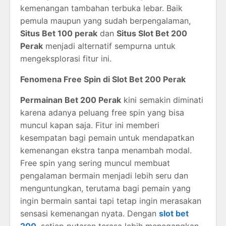
kemenangan tambahan terbuka lebar. Baik
pemula maupun yang sudah berpengalaman,
Situs Bet 100 perak
dan
Situs Slot Bet 200
Perak
menjadi alternatif sempurna untuk
mengeksplorasi fitur ini.
Fenomena Free Spin di Slot Bet 200 Perak
Permainan Bet 200 Perak
kini semakin diminati
karena adanya peluang free spin yang bisa
muncul kapan saja. Fitur ini memberi
kesempatan bagi pemain untuk mendapatkan
kemenangan ekstra tanpa menambah modal.
Free spin yang sering muncul membuat
pengalaman bermain menjadi lebih seru dan
menguntungkan, terutama bagi pemain yang
ingin bermain santai tapi tetap ingin merasakan
sensasi kemenangan nyata. Dengan
slot bet