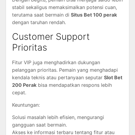
stabil sekaligus memaksimalkan potensi cuan,
terutama saat bermain di
Situs Bet 100 perak
dengan taruhan rendah.
Customer Support
Prioritas
Fitur VIP juga menghadirkan dukungan
pelanggan prioritas. Pemain yang menghadapi
kendala teknis atau pertanyaan seputar
Slot Bet
200 Perak
bisa mendapatkan respons lebih
cepat.
Keuntungan:
Solusi masalah lebih efisien, mengurangi
gangguan saat bermain.
Akses ke informasi terbaru tentang fitur atau