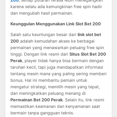
200
, setiap putaran terasa lebih menegangkan
karena selalu ada kemungkinan free spin hadir
dan mengubah hasil permainan.
Keunggulan Menggunakan Link Slot Bet 200
Salah satu keuntungan besar dari
link slot bet
200
adalah kemudahan akses ke berbagai
permainan yang menawarkan peluang free spin
tinggi. Dengan link resmi dari
Situs Slot Bet 200
Perak
, player tidak hanya bisa bermain dengan
taruhan kecil, tapi juga mendapatkan informasi
tentang mesin mana yang paling sering memberi
bonus. Hal ini membantu pemain untuk
mengatur strategi, memilih mesin yang tepat,
dan meningkatkan peluang menang di
Permainan Bet 200 Perak
. Selain itu, link resmi
memastikan keamanan dan kenyamanan saat
bermain tanpa gangguan teknis.