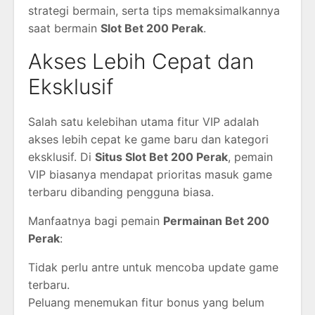
strategi bermain, serta tips memaksimalkannya
saat bermain
Slot Bet 200 Perak
.
Akses Lebih Cepat dan
Eksklusif
Salah satu kelebihan utama fitur VIP adalah
akses lebih cepat ke game baru dan kategori
eksklusif. Di
Situs Slot Bet 200 Perak
, pemain
VIP biasanya mendapat prioritas masuk game
terbaru dibanding pengguna biasa.
Manfaatnya bagi pemain
Permainan Bet 200
Perak
:
Tidak perlu antre untuk mencoba update game
terbaru.
Peluang menemukan fitur bonus yang belum