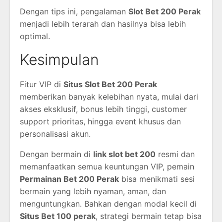
Dengan tips ini, pengalaman
Slot Bet 200 Perak
menjadi lebih terarah dan hasilnya bisa lebih
optimal.
Kesimpulan
Fitur VIP di
Situs Slot Bet 200 Perak
memberikan banyak kelebihan nyata, mulai dari
akses eksklusif, bonus lebih tinggi, customer
support prioritas, hingga event khusus dan
personalisasi akun.
Dengan bermain di
link slot bet 200
resmi dan
memanfaatkan semua keuntungan VIP, pemain
Permainan Bet 200 Perak
bisa menikmati sesi
bermain yang lebih nyaman, aman, dan
menguntungkan. Bahkan dengan modal kecil di
Situs Bet 100 perak
, strategi bermain tetap bisa