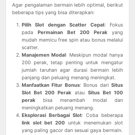
Agar pengalaman bermain lebih optimal, berikut
beberapa tips yang bisa diterapkan:
Pilih Slot dengan Scatter Cepat
: Fokus
pada
Permainan Bet 200 Perak
yang
mudah memicu free spin atau bonus melalui
scatter.
Manajemen Modal
: Meskipun modal hanya
200 perak, tetap penting untuk mengatur
jumlah taruhan agar durasi bermain lebih
panjang dan peluang menang meningkat.
Manfaatkan Fitur Bonus
: Bonus dari
Situs
Slot Bet 200 Perak
atau
Situs Bet 100
perak
bisa menambah modal dan
meningkatkan peluang menang.
Eksplorasi Berbagai Slot
: Coba beberapa
link slot bet 200
untuk menemukan slot
yang paling gacor dan sesuai gaya bermain.