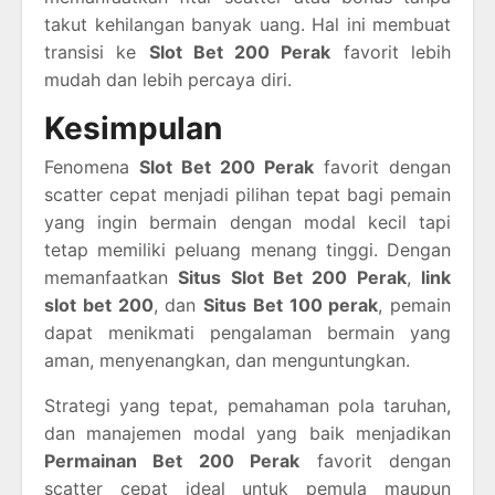
takut kehilangan banyak uang. Hal ini membuat
transisi ke
Slot Bet 200 Perak
favorit lebih
mudah dan lebih percaya diri.
Kesimpulan
Fenomena
Slot Bet 200 Perak
favorit dengan
scatter cepat menjadi pilihan tepat bagi pemain
yang ingin bermain dengan modal kecil tapi
tetap memiliki peluang menang tinggi. Dengan
memanfaatkan
Situs Slot Bet 200 Perak
,
link
slot bet 200
, dan
Situs Bet 100 perak
, pemain
dapat menikmati pengalaman bermain yang
aman, menyenangkan, dan menguntungkan.
Strategi yang tepat, pemahaman pola taruhan,
dan manajemen modal yang baik menjadikan
Permainan Bet 200 Perak
favorit dengan
scatter cepat ideal untuk pemula maupun