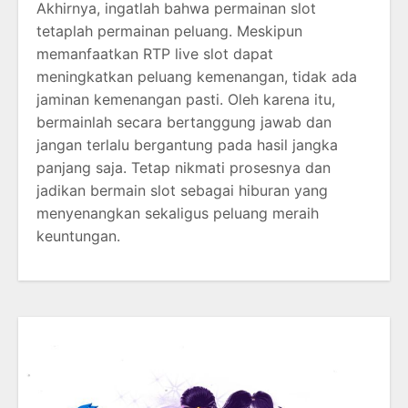
Akhirnya, ingatlah bahwa permainan slot
tetaplah permainan peluang. Meskipun
memanfaatkan RTP live slot dapat
meningkatkan peluang kemenangan, tidak ada
jaminan kemenangan pasti. Oleh karena itu,
bermainlah secara bertanggung jawab dan
jangan terlalu bergantung pada hasil jangka
panjang saja. Tetap nikmati prosesnya dan
jadikan bermain slot sebagai hiburan yang
menyenangkan sekaligus peluang meraih
keuntungan.