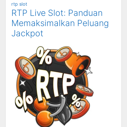
rtp slot
RTP Live Slot: Panduan
Memaksimalkan Peluang
Jackpot