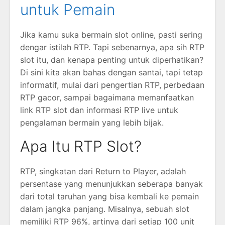
untuk Pemain
Jika kamu suka bermain slot online, pasti sering
dengar istilah RTP. Tapi sebenarnya, apa sih RTP
slot itu, dan kenapa penting untuk diperhatikan?
Di sini kita akan bahas dengan santai, tapi tetap
informatif, mulai dari pengertian RTP, perbedaan
RTP gacor, sampai bagaimana memanfaatkan
link RTP slot dan informasi RTP live untuk
pengalaman bermain yang lebih bijak.
Apa Itu RTP Slot?
RTP, singkatan dari Return to Player, adalah
persentase yang menunjukkan seberapa banyak
dari total taruhan yang bisa kembali ke pemain
dalam jangka panjang. Misalnya, sebuah slot
memiliki RTP 96%, artinya dari setiap 100 unit