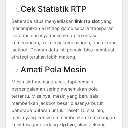
Cek Statistik RTP
Beberapa situs menyediakan
link rtp slot
yang
menampilkan RTP tiap game secara transparan.
Data ini biasanya mencakup persentase
kemenangan, frekuensi kemenangan, dan ukuran
jackpot. Dengan data ini, pemain bisa membuat
strategi taruhan lebih matang.
Amati Pola Mesin
Mesin slot memang acak, tapi pemain
berpengalaman sering menemukan pola
tertentu. Misalnya, mesin yang baru saja
memberikan jackpot besar biasanya butuh
beberapa putaran untuk “reset”. Di sisi lain,
mesin yang konsisten memberikan kemenangan
kecil bisa jadi sedang
rtp live
, alias peluang