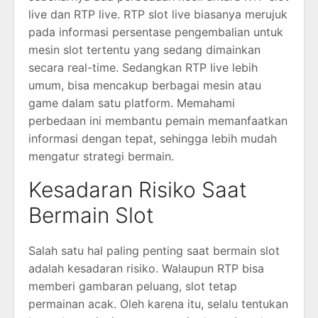
live dan RTP live. RTP slot live biasanya merujuk
pada informasi persentase pengembalian untuk
mesin slot tertentu yang sedang dimainkan
secara real-time. Sedangkan RTP live lebih
umum, bisa mencakup berbagai mesin atau
game dalam satu platform. Memahami
perbedaan ini membantu pemain memanfaatkan
informasi dengan tepat, sehingga lebih mudah
mengatur strategi bermain.
Kesadaran Risiko Saat
Bermain Slot
Salah satu hal paling penting saat bermain slot
adalah kesadaran risiko. Walaupun RTP bisa
memberi gambaran peluang, slot tetap
permainan acak. Oleh karena itu, selalu tentukan