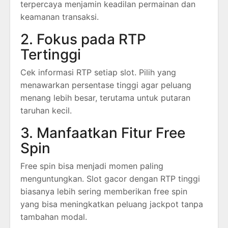
terpercaya menjamin keadilan permainan dan
keamanan transaksi.
2. Fokus pada RTP
Tertinggi
Cek informasi RTP setiap slot. Pilih yang
menawarkan persentase tinggi agar peluang
menang lebih besar, terutama untuk putaran
taruhan kecil.
3. Manfaatkan Fitur Free
Spin
Free spin bisa menjadi momen paling
menguntungkan. Slot gacor dengan RTP tinggi
biasanya lebih sering memberikan free spin
yang bisa meningkatkan peluang jackpot tanpa
tambahan modal.