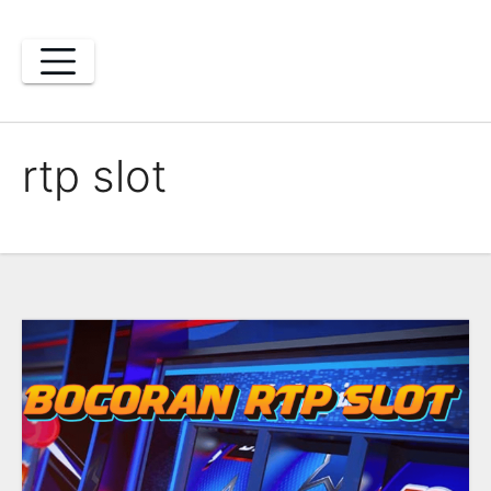
Skip
to
content
rtp slot