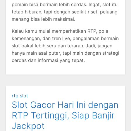
pemain bisa bermain lebih cerdas. Ingat, slot itu
tetap hiburan, tapi dengan sedikit riset, peluang
menang bisa lebih maksimal.
Kalau kamu mulai memperhatikan RTP, pola
kemenangan, dan tren live, pengalaman bermain
slot bakal lebih seru dan terarah. Jadi, jangan
hanya main asal putar, tapi main dengan strategi
cerdas dan informasi yang tepat.
rtp slot
Slot Gacor Hari Ini dengan
RTP Tertinggi, Siap Banjir
Jackpot