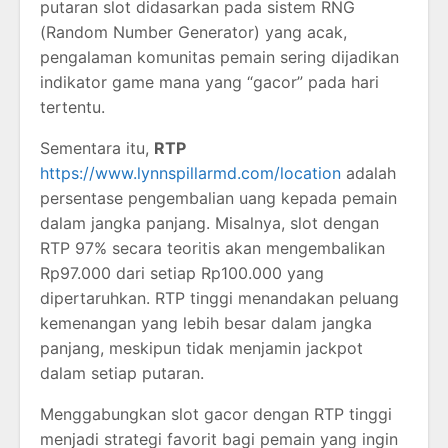
putaran slot didasarkan pada sistem RNG
(Random Number Generator) yang acak,
pengalaman komunitas pemain sering dijadikan
indikator game mana yang “gacor” pada hari
tertentu.
Sementara itu,
RTP
https://www.lynnspillarmd.com/location
adalah
persentase pengembalian uang kepada pemain
dalam jangka panjang. Misalnya, slot dengan
RTP 97% secara teoritis akan mengembalikan
Rp97.000 dari setiap Rp100.000 yang
dipertaruhkan. RTP tinggi menandakan peluang
kemenangan yang lebih besar dalam jangka
panjang, meskipun tidak menjamin jackpot
dalam setiap putaran.
Menggabungkan slot gacor dengan RTP tinggi
menjadi strategi favorit bagi pemain yang ingin