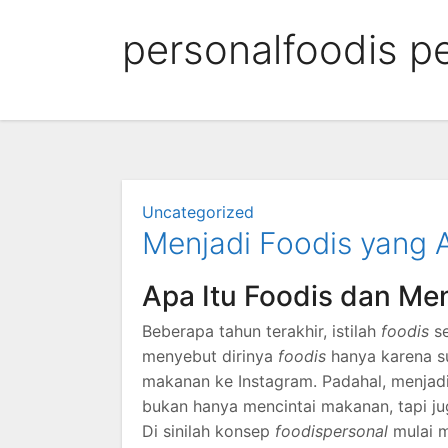
Skip
personalfoodis p
to
content
Uncategorized
Menjadi Foodis yang 
Apa Itu Foodis dan Me
Beberapa tahun terakhir, istilah
foodis
se
menyebut dirinya
foodis
hanya karena s
makanan ke Instagram. Padahal, menjad
bukan hanya mencintai makanan, tapi ju
Di sinilah konsep
foodispersonal
mulai m