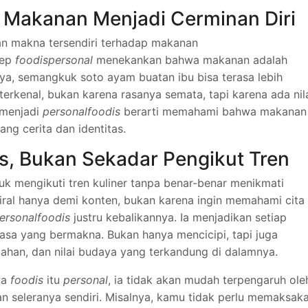
a Makanan Menjadi Cerminan Diri
an makna tersendiri terhadap makanan
sep
foodispersonal
menekankan bahwa makanan adalah
ya, semangkuk soto ayam buatan ibu bisa terasa lebih
terkenal, bukan karena rasanya semata, tapi karena ada nil
 menjadi
personalfoodis
berarti memahami bahwa makanan
ang cerita dan identitas.
s, Bukan Sekadar Pengikut Tren
tuk mengikuti tren kuliner tanpa benar-benar menikmati
al hanya demi konten, bukan karena ingin memahami cita
ersonalfoodis
justru kebalikannya. Ia menjadikan setiap
asa yang bermakna. Bukan hanya mencicipi, tapi juga
han, dan nilai budaya yang terkandung di dalamnya.
wa
foodis
itu
personal
, ia tidak akan mudah terpengaruh ole
 dan seleranya sendiri. Misalnya, kamu tidak perlu memaksak