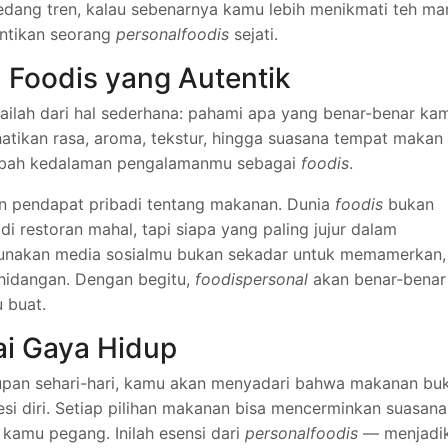
sedang tren, kalau sebenarnya kamu lebih menikmati teh ma
tentikan seorang
personalfoodis
sejati.
Foodis yang Autentik
ailah dari hal sederhana: pahami apa yang benar-benar ka
atikan rasa, aroma, tekstur, hingga suasana tempat makan
nambah kedalaman pengalamanmu sebagai
foodis
.
n pendapat pribadi tentang makanan. Dunia
foodis
bukan
i restoran mahal, tapi siapa yang paling jujur dalam
unakan media sosialmu bukan sekadar untuk memamerkan,
p hidangan. Dengan begitu,
foodispersonal
akan benar-benar
 buat.
ai Gaya Hidup
upan sehari-hari, kamu akan menyadari bahwa makanan bu
resi diri. Setiap pilihan makanan bisa mencerminkan suasana
g kamu pegang. Inilah esensi dari
personalfoodis
— menjadi