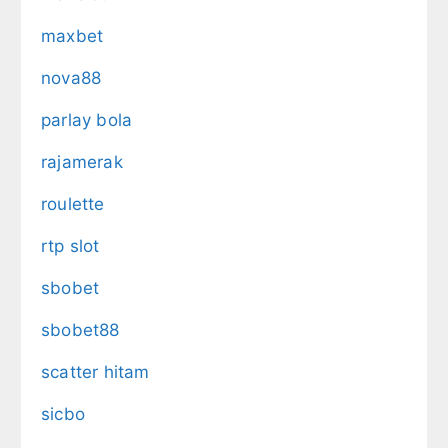
maxbet
nova88
parlay bola
rajamerak
roulette
rtp slot
sbobet
sbobet88
scatter hitam
sicbo