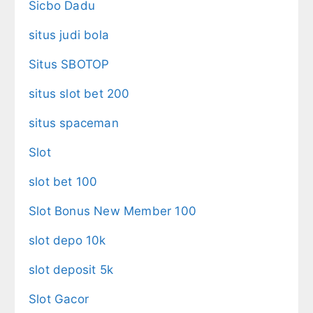
Sicbo Dadu
situs judi bola
Situs SBOTOP
situs slot bet 200
situs spaceman
Slot
slot bet 100
Slot Bonus New Member 100
slot depo 10k
slot deposit 5k
Slot Gacor