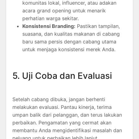
komunitas lokal, influencer, atau adakan
acara grand opening untuk menarik
perhatian warga sekitar.
Konsistensi Branding:
Pastikan tampilan,
suasana, dan kualitas makanan di cabang
baru sama persis dengan cabang utama
untuk menjaga konsistensi merek Anda.
5. Uji Coba dan Evaluasi
Setelah cabang dibuka, jangan berhenti
melakukan evaluasi. Pantau kinerja, terima
umpan balik dari pelanggan, dan terus lakukan
perbaikan. Pengamatan yang cermat akan
membantu Anda mengidentifikasi masalah dan
peluang untuk perbaikan lebih lanjut.