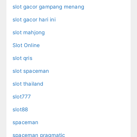
slot gacor gampang menang
slot gacor hari ini
slot mahjong
Slot Online
slot qris
slot spaceman
slot thailand
slot777
slot88
spaceman
spaceman pragmatic