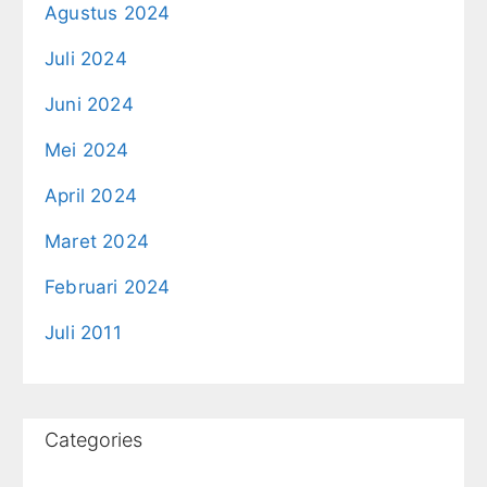
Agustus 2024
Juli 2024
Juni 2024
Mei 2024
April 2024
Maret 2024
Februari 2024
Juli 2011
Categories