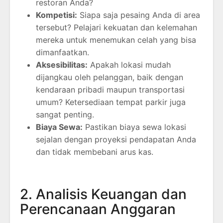
restoran Anda?
Kompetisi:
Siapa saja pesaing Anda di area
tersebut? Pelajari kekuatan dan kelemahan
mereka untuk menemukan celah yang bisa
dimanfaatkan.
Aksesibilitas:
Apakah lokasi mudah
dijangkau oleh pelanggan, baik dengan
kendaraan pribadi maupun transportasi
umum? Ketersediaan tempat parkir juga
sangat penting.
Biaya Sewa:
Pastikan biaya sewa lokasi
sejalan dengan proyeksi pendapatan Anda
dan tidak membebani arus kas.
2. Analisis Keuangan dan
Perencanaan Anggaran