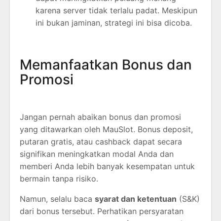
karena server tidak terlalu padat. Meskipun
ini bukan jaminan, strategi ini bisa dicoba.
Memanfaatkan Bonus dan
Promosi
Jangan pernah abaikan bonus dan promosi
yang ditawarkan oleh MauSlot. Bonus deposit,
putaran gratis, atau cashback dapat secara
signifikan meningkatkan modal Anda dan
memberi Anda lebih banyak kesempatan untuk
bermain tanpa risiko.
Namun, selalu baca
syarat dan ketentuan
(S&K)
dari bonus tersebut. Perhatikan persyaratan