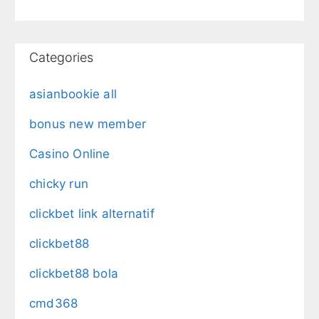
Categories
asianbookie all
bonus new member
Casino Online
chicky run
clickbet link alternatif
clickbet88
clickbet88 bola
cmd368