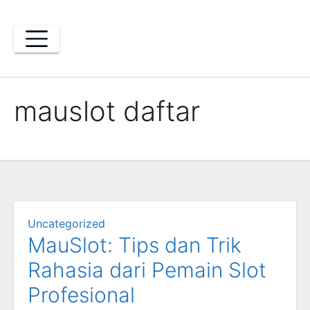
Skip
to
content
mauslot daftar
Uncategorized
MauSlot: Tips dan Trik
Rahasia dari Pemain Slot
Profesional