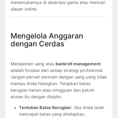
menemukannya di deskripsi game atau mencari
ulasan online.
Mengelola Anggaran
dengan Cerdas
Manajemen uang atau
bankroll management
adalah fondasi dari setiap strategi profesional.
Jangan pernah bermain dengan uang yang tidak
mampu Anda hilangkan. Tetapkan batas
kerugian harian atau mingguan dan patuhi
aturan itu dengan disiplin.
Tentukan Batas Kerugian:
Jika Anda telah
mencapai batas yang ditetapkan,