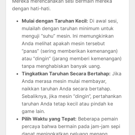
Mereka merencanakan sesi bermain mereka
dengan hati-hati.
Mulai dengan Taruhan Kecil:
Di awal sesi,
mulailah dengan taruhan minimum untuk
menguji “suhu” mesin. Ini memungkinkan
Anda melihat apakah mesin tersebut
“panas” (sering memberikan kemenangan)
atau “dingin” (jarang memberi kemenangan)
tanpa menghabiskan banyak uang.
Tingkatkan Taruhan Secara Bertahap:
Jika
Anda merasa mesin mulai membayar,
naikkan taruhan Anda secara bertahap.
Sebaliknya, jika mesin “dingin”, pertahankan
taruhan Anda tetap kecil atau pindah ke
game lain.
Pilih Waktu yang Tepat:
Beberapa pemain
percaya bahwa bermain pada jam-jam sepi
dapat meningkatkan peluang menang