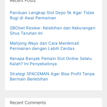
Recent Posts
Panduan Lengkap Slot Depo 5k Agar Tidak
Rugi di Awal Permainan
SBObet Review: Kelebihan dan Kekurangan
Situs Taruhan Ini
Mahjong Ways dan Cara Menikmati
Permainan dengan Lebih Cerdas
Kenapa Banyak Pemain Slot Online Selalu
Kalah? Ini Penyebabnya
Strategi SPACEMAN Agar Bisa Profit Tanpa
Bermain Berlebihan
Recent Comments