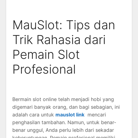
MauSlot: Tips dan
Trik Rahasia dari
Pemain Slot
Profesional
Bermain slot online telah menjadi hobi yang
digemari banyak orang, dan bagi sebagian, ini
adalah cara untuk
mauslot link
mencari
penghasilan tambahan. Namun, untuk benar-
benar unggul, Anda perlu lebih dari sekadar
keberuntungan. Pemain profesional memiliki