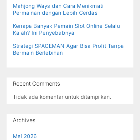
Mahjong Ways dan Cara Menikmati
Permainan dengan Lebih Cerdas
Kenapa Banyak Pemain Slot Online Selalu
Kalah? Ini Penyebabnya
Strategi SPACEMAN Agar Bisa Profit Tanpa
Bermain Berlebihan
Recent Comments
Tidak ada komentar untuk ditampilkan.
Archives
Mei 2026