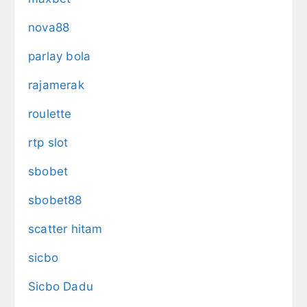
nova88
parlay bola
rajamerak
roulette
rtp slot
sbobet
sbobet88
scatter hitam
sicbo
Sicbo Dadu