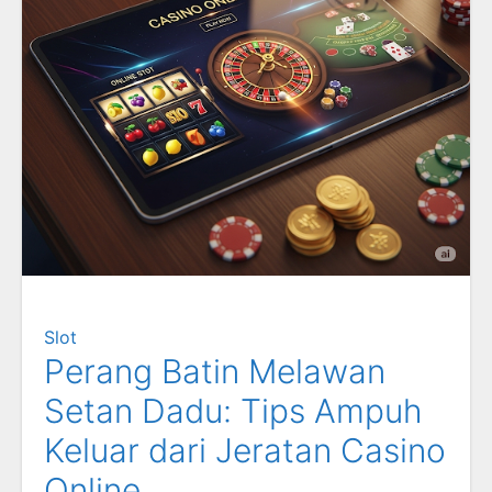
Slot
Perang Batin Melawan
Setan Dadu: Tips Ampuh
Keluar dari Jeratan Casino
Online