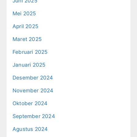
Juni 2025
Mei 2025
April 2025
Maret 2025
Februari 2025
Januari 2025
Desember 2024
November 2024
Oktober 2024
September 2024
Agustus 2024