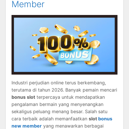
Member
Industri perjudian online terus berkembang,
terutama di tahun 2026. Banyak pemain mencari
bonus slot
terpercaya untuk mendapatkan
pengalaman bermain yang menyenangkan
sekaligus peluang menang besar. Salah satu
cara terbaik adalah memanfaatkan
slot
bonus
new member
yang menawarkan berbagai