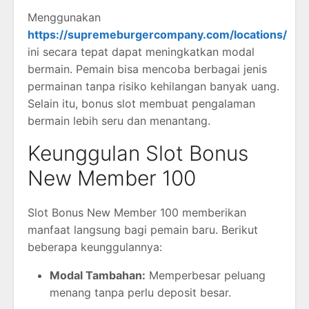
Menggunakan
https://supremeburgercompany.com/locations/
ini secara tepat dapat meningkatkan modal
bermain. Pemain bisa mencoba berbagai jenis
permainan tanpa risiko kehilangan banyak uang.
Selain itu, bonus slot membuat pengalaman
bermain lebih seru dan menantang.
Keunggulan Slot Bonus
New Member 100
Slot Bonus New Member 100 memberikan
manfaat langsung bagi pemain baru. Berikut
beberapa keunggulannya:
Modal Tambahan:
Memperbesar peluang
menang tanpa perlu deposit besar.