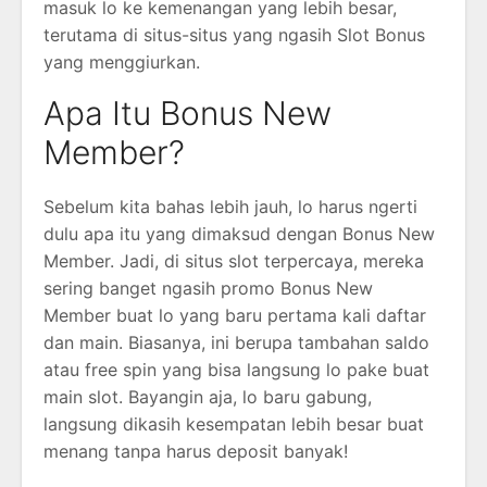
masuk lo ke kemenangan yang lebih besar,
terutama di situs-situs yang ngasih Slot Bonus
yang menggiurkan.
Apa Itu Bonus New
Member?
Sebelum kita bahas lebih jauh, lo harus ngerti
dulu apa itu yang dimaksud dengan Bonus New
Member. Jadi, di situs slot terpercaya, mereka
sering banget ngasih promo Bonus New
Member buat lo yang baru pertama kali daftar
dan main. Biasanya, ini berupa tambahan saldo
atau free spin yang bisa langsung lo pake buat
main slot. Bayangin aja, lo baru gabung,
langsung dikasih kesempatan lebih besar buat
menang tanpa harus deposit banyak!