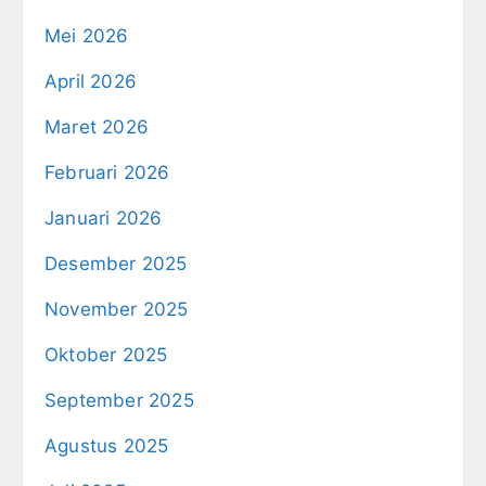
Mei 2026
April 2026
Maret 2026
Februari 2026
Januari 2026
Desember 2025
November 2025
Oktober 2025
September 2025
Agustus 2025