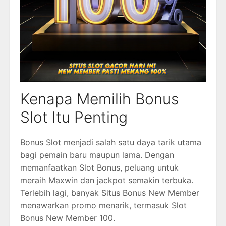
Kenapa Memilih Bonus
Slot Itu Penting
Bonus Slot menjadi salah satu daya tarik utama
bagi pemain baru maupun lama. Dengan
memanfaatkan Slot Bonus, peluang untuk
meraih Maxwin dan jackpot semakin terbuka.
Terlebih lagi, banyak Situs Bonus New Member
menawarkan promo menarik, termasuk Slot
Bonus New Member 100.