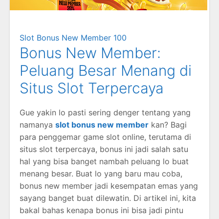
Slot Bonus New Member 100
Bonus New Member:
Peluang Besar Menang di
Situs Slot Terpercaya
Gue yakin lo pasti sering denger tentang yang
namanya
slot bonus new member
kan? Bagi
para penggemar game slot online, terutama di
situs slot terpercaya, bonus ini jadi salah satu
hal yang bisa banget nambah peluang lo buat
menang besar. Buat lo yang baru mau coba,
bonus new member jadi kesempatan emas yang
sayang banget buat dilewatin. Di artikel ini, kita
bakal bahas kenapa bonus ini bisa jadi pintu