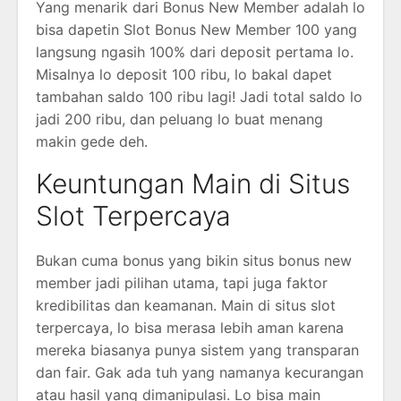
Yang menarik dari Bonus New Member adalah lo
bisa dapetin Slot Bonus New Member 100 yang
langsung ngasih 100% dari deposit pertama lo.
Misalnya lo deposit 100 ribu, lo bakal dapet
tambahan saldo 100 ribu lagi! Jadi total saldo lo
jadi 200 ribu, dan peluang lo buat menang
makin gede deh.
Keuntungan Main di Situs
Slot Terpercaya
Bukan cuma bonus yang bikin situs bonus new
member jadi pilihan utama, tapi juga faktor
kredibilitas dan keamanan. Main di situs slot
terpercaya, lo bisa merasa lebih aman karena
mereka biasanya punya sistem yang transparan
dan fair. Gak ada tuh yang namanya kecurangan
atau hasil yang dimanipulasi. Lo bisa main