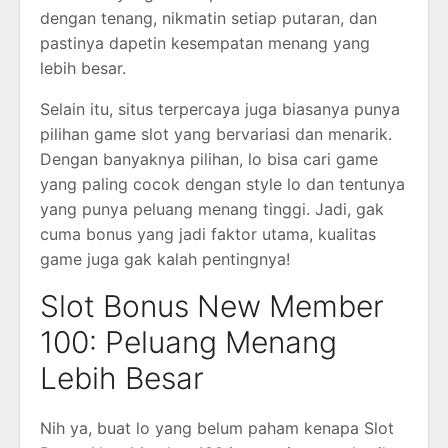
dengan tenang, nikmatin setiap putaran, dan
pastinya dapetin kesempatan menang yang
lebih besar.
Selain itu, situs terpercaya juga biasanya punya
pilihan game slot yang bervariasi dan menarik.
Dengan banyaknya pilihan, lo bisa cari game
yang paling cocok dengan style lo dan tentunya
yang punya peluang menang tinggi. Jadi, gak
cuma bonus yang jadi faktor utama, kualitas
game juga gak kalah pentingnya!
Slot Bonus New Member
100: Peluang Menang
Lebih Besar
Nih ya, buat lo yang belum paham kenapa Slot