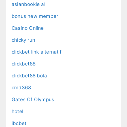
asianbookie all
bonus new member
Casino Online
chicky run
clickbet link alternatif
clickbet88
clickbet88 bola
cmd368
Gates Of Olympus
hotel
ibcbet