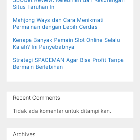
Situs Taruhan Ini
Mahjong Ways dan Cara Menikmati
Permainan dengan Lebih Cerdas
Kenapa Banyak Pemain Slot Online Selalu
Kalah? Ini Penyebabnya
Strategi SPACEMAN Agar Bisa Profit Tanpa
Bermain Berlebihan
Recent Comments
Tidak ada komentar untuk ditampilkan.
Archives